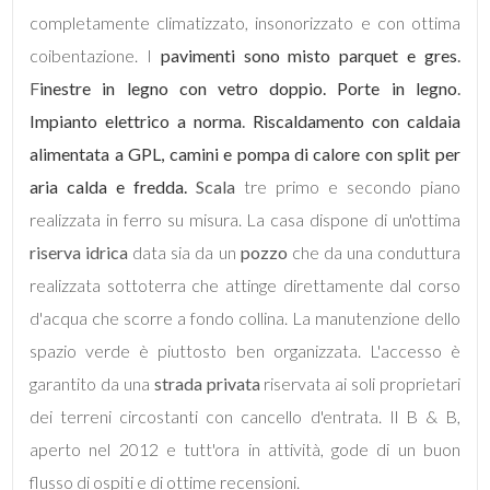
completamente climatizzato, insonorizzato e con ottima
4
coibentazione. I
pavimenti sono misto parquet e gres
.
F
inestre in legno con vetro doppio. Porte in legno
.
5
Impianto elettrico a norma
.
Riscaldamento con caldaia
alimentata a GPL, camini e pompa di calore con split per
5+
aria calda e fredda.
Scala
tre primo e secondo piano
realizzata in ferro su misura. La casa dispone di un'ottima
Camere
riserva idrica
data sia da un
pozzo
che da una conduttura
minime
realizzata sottoterra che attinge direttamente dal corso
d'acqua che scorre a fondo collina. La manutenzione dello
Qualsiasi
spazio verde è piuttosto ben organizzata. L'accesso è
garantito da una
strada privata
riservata ai soli proprietari
1
dei terreni circostanti con cancello d'entrata. Il B & B,
aperto nel 2012 e tutt'ora in attività, gode di un buon
2
flusso di ospiti e di ottime recensioni.