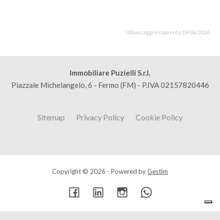
Ultimo aggiornamento 19/06/2026
Immobiliare Puzielli S.r.l.
Piazzale Michelangelo, 6 - Fermo (FM) - P.IVA 02157820446
Sitemap
Privacy Policy
Cookie Policy
Copyright © 2026 - Powered by
Gestim
Torna su