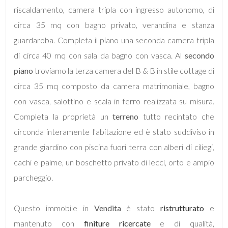
riscaldamento, camera tripla con ingresso autonomo, di
circa 35 mq con bagno privato, verandina e stanza
5
guardaroba. Completa il piano una seconda camera tripla
di circa 40 mq con sala da bagno con vasca. Al
5+
secondo
piano
troviamo la terza camera del B & B in stile cottage di
circa 35 mq composto da camera matrimoniale, bagno
Bagni
con vasca, salottino e scala in ferro realizzata su misura.
minimi
Completa la proprietà un
terreno
tutto recintato che
circonda interamente l'abitazione ed è stato suddiviso in
Qualsiasi
grande giardino con piscina fuori terra con alberi di ciliegi,
1
cachi e palme, un boschetto privato di lecci, orto e ampio
parcheggio.
2
Questo immobile in
Vendita
è stato
ristrutturato
e
3
mantenuto con
finiture
ricercate
e di qualità,