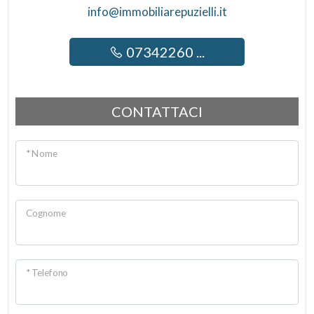
Camino
info@immobiliarepuzielli.it
Aria Condizionata
07342260 ...
Impianto Telefonico
Impianto Elettrico: A norma
CONTATTACI
Doccia
Infissi in legno
* Nome
Persiane
Piscina
Cognome
* Telefono