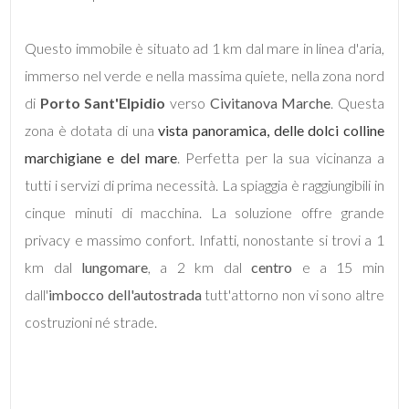
3
Questo immobile è situato ad 1 km dal mare in linea d'aria,
immerso nel verde e nella massima quiete, nella zona nord
4
di
Porto Sant'Elpidio
verso
Civitanova Marche
. Questa
zona è dotata di una
vista panoramica, delle dolci colline
5
marchigiane e del mare
. Perfetta per la sua vicinanza a
5+
tutti i servizi di prima necessità. La spiaggia è raggiungibili in
cinque minuti di macchina. La soluzione offre grande
privacy e massimo confort. Infatti, nonostante si trovi a 1
Altre
km dal
lungomare
, a 2 km dal
centro
e a 15 min
opzioni
dall'
-
imbocco dell'autostrada
tutt'attorno non vi sono altre
multiscelta
costruzioni né strade.
Giardino