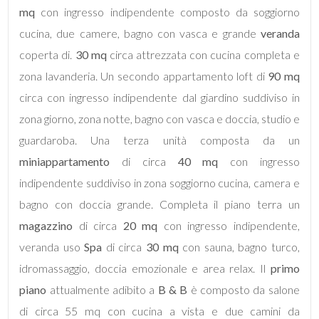
mq
con ingresso indipendente composto da soggiorno
cucina, due camere, bagno con vasca e grande
veranda
coperta di.
30 mq
circa attrezzata con cucina completa e
zona lavanderia. Un secondo appartamento loft di
90 mq
Locali
circa con ingresso indipendente dal giardino suddiviso in
minimi
zona giorno, zona notte, bagno con vasca e doccia, studio e
guardaroba. Una terza unità composta da un
Qualsiasi
miniappartamento
di circa
40 mq
con ingresso
indipendente suddiviso in zona soggiorno cucina, camera e
1
bagno con doccia grande. Completa il piano terra un
magazzino
di circa
20 mq
con ingresso indipendente,
2
veranda uso
Spa
di circa
30 mq
con sauna, bagno turco,
idromassaggio, doccia emozionale e area relax. Il
primo
3
piano
attualmente adibito a
B & B
è composto da salone
di circa 55 mq con cucina a vista e due camini da
4