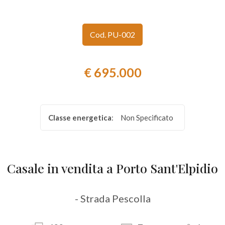
Provincia
Cod. PU-002
Comune
€ 695.000
Classe energetica
:
Non Specificato
Tipologia
-
Casale in vendita a Porto Sant'Elpidio
multiscelta
Qualsiasi
- Strada Pescolla
Residenziali