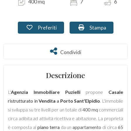
400 mq
7
6
Commerciali
Preferiti: Cod. PU-002
Stampa: Cod. PU-0
Preferiti
Stampa
Terreni
Condividi
Condividi
Prezzo
Descrizione
L'
Agenzia Immobiliare Puzielli
propone
Casale
ristrutturato in
Vendita
a
Porto Sant'Elpidio
. L'immobile
Totale
si sviluppa su tre livelli per un totale di
400 mq
commerciali
mq
circa adibita ad attività ricettiva e abitazione. La proprietà
è composta al
piano terra
da un
appartamento
di circa
65