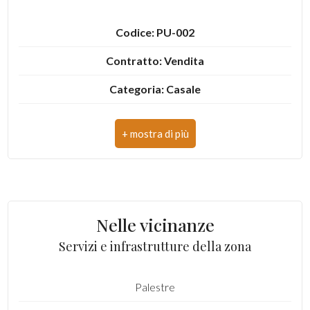
Codice: PU-002
Contratto: Vendita
Categoria: Casale
Indirizzo: Strada Pescolla
CAP: 63821
Comune: Porto Sant'Elpidio
Totale mq: 400 mq
Nelle vicinanze
Camere: 7
Servizi e infrastrutture della zona
Bagni: 6
Palestre
Locali: 10