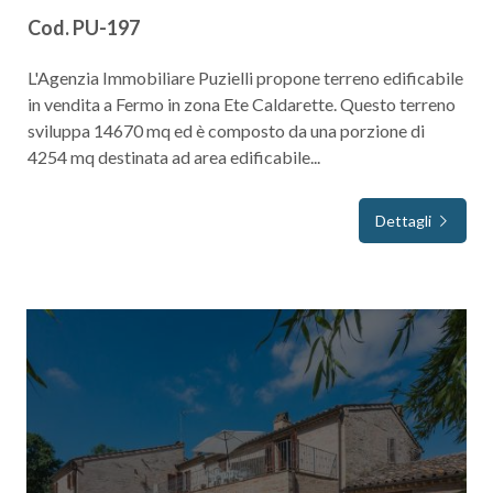
Cod. PU-197
3
L'Agenzia Immobiliare Puzielli propone terreno edificabile
4
in vendita a Fermo in zona Ete Caldarette. Questo terreno
sviluppa 14670 mq ed è composto da una porzione di
4254 mq destinata ad area edificabile...
5
5+
Dettagli
Altre
opzioni
-
multiscelta
Giardino