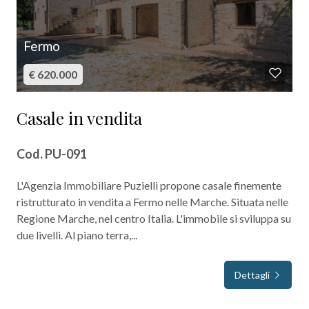
Posto auto/Box
Fermo
Balcone/Terrazzo
€ 620.000
Ascensore
Casale in vendita
Arredato
Cod. PU-091
Nuova costruzione
L'Agenzia Immobiliare Puzielli propone casale finemente
ristrutturato in vendita a Fermo nelle Marche. Situata nelle
Lusso
Regione Marche, nel centro Italia. L'immobile si sviluppa su
due livelli. Al piano terra,...
Dettagli