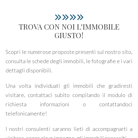
Commerciali
TROVA CON NOI
L'IMMOBILE
Terreni
GIUSTO!
Scopri le numerose proposte presenti sul nostro sito,
Prezzo
consulta le schede degli immobili, le fotografie e i vari
dettagli disponibili.
Una volta individuati gli immobili che gradiresti
visitare, contattaci subito compilando il modulo di
richiesta informazioni o contattandoci
Totale
telefonicamente!
mq
I nostri consulenti saranno lieti di accompagnarti a