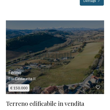
Dettagli
4
5
5+
Camere
minime
Fermo
Qualsiasi
Ete Caldarette II
€ 150.000
1
Terreno edificabile in vendita
2