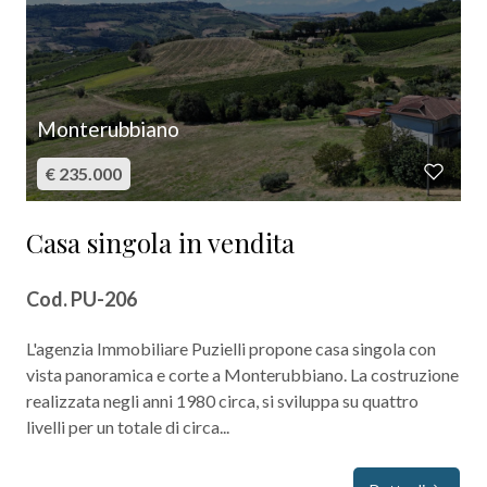
5
5+
Monterubbiano
€ 235.000
Bagni
minimi
Casa singola in vendita
Qualsiasi
Cod. PU-206
1
L'agenzia Immobiliare Puzielli propone casa singola con
vista panoramica e corte a Monterubbiano. La costruzione
realizzata negli anni 1980 circa, si sviluppa su quattro
2
livelli per un totale di circa...
3