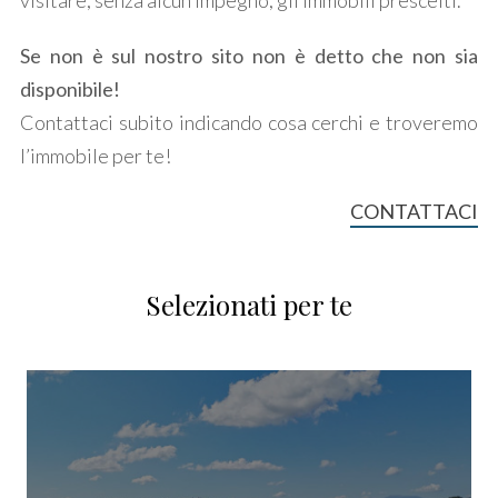
visitare, senza alcun impegno, gli immobili prescelti.
Se non è sul nostro sito non è detto che non sia
disponibile!
Contattaci subito indicando cosa cerchi e troveremo
Locali
l’immobile per te!
minimi
CONTATTACI
Qualsiasi
Selezionati per te
1
2
3
4