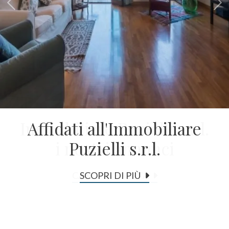
«
»
Provincia
Comune
Immobiliare Puzielli s.r.l.
Tipologia
i nostri annunci
-
multiscelta
CASE IN VENDITA
Qualsiasi
Residenziali