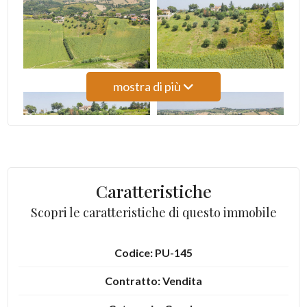
4
5
mostra di più
5+
Camere
minime
Caratteristiche
Qualsiasi
Scopri le caratteristiche di questo immobile
1
Codice: PU-145
Contratto: Vendita
2