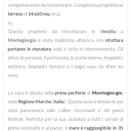
completamente da ristrutturare. Completa la proprietà un
terreno
di
14.660 mq
circa.
ï»¿
Questa proprietà da ristrutturare in
Vendita
a
Locali
Montegiorgio
è stata realizzata, all'epoca, con
struttura
minimi
portante in muratura
, solai e tetto in laterocemento. Gli
infissi, le persiane, il portoncino, le porte interne, l'impianto
Qualsiasi
elettrico, l'impianto termico e i bagni sono da rifare ex
novo.
1
La casa è situata nella
prima periferia
di
Montegiorgio
,
2
nella
Regione Marche
(
Italia
). Questa zona è dotata di una
vista panoramica sulle colline circostanti e dei paesi
3
limitrofi. Perfetta per la sua vicinanza a tutti i servizi di
prima necessità e al paese. Il
mare è raggiungibile in 35
4