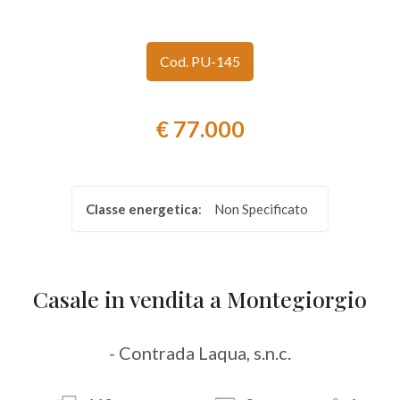
Provincia
Cod. PU-145
Comune
€ 77.000
Classe energetica
:
Non Specificato
Tipologia
-
multiscelta
Casale in vendita a Montegiorgio
Qualsiasi
- Contrada Laqua, s.n.c.
Residenziali