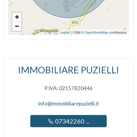
Ripostiglio
+
−
Leaflet
| OSM ©
OpenStreetMap
contributors
IMMOBILIARE PUZIELLI
P.IVA: 02157820446
info@immobiliarepuzielli.it
07342260 ...