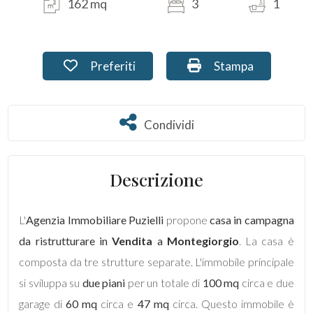
162 mq
3
1
Commerciali
Preferiti: Cod. PU-145
Stampa: Cod. PU-1
Preferiti
Stampa
Terreni
Condividi
Condividi
Prezzo
Descrizione
L'
Agenzia Immobiliare Puzielli
propone
casa in campagna
da ristrutturare in
Vendita
a
Montegiorgio
. La casa è
Totale
composta da tre strutture separate. L'immobile principale
mq
si sviluppa su
due piani
per un totale di
100 mq
circa e due
garage di
60 mq
circa e
47 mq
circa. Questo immobile è