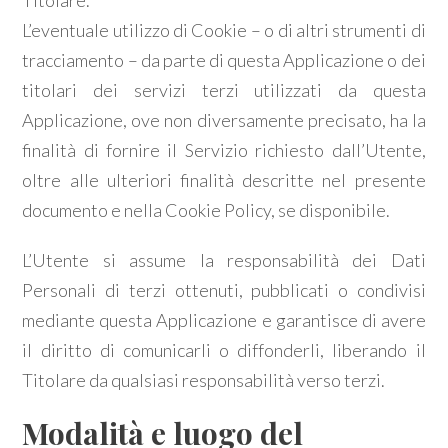
Titolare.
L’eventuale utilizzo di Cookie – o di altri strumenti di
tracciamento – da parte di questa Applicazione o dei
titolari dei servizi terzi utilizzati da questa
Applicazione, ove non diversamente precisato, ha la
Locali
finalità di fornire il Servizio richiesto dall’Utente,
minimi
oltre alle ulteriori finalità descritte nel presente
documento e nella Cookie Policy, se disponibile.
Qualsiasi
L’Utente si assume la responsabilità dei Dati
1
Personali di terzi ottenuti, pubblicati o condivisi
mediante questa Applicazione e garantisce di avere
2
il diritto di comunicarli o diffonderli, liberando il
Titolare da qualsiasi responsabilità verso terzi.
3
Modalità e luogo del
4