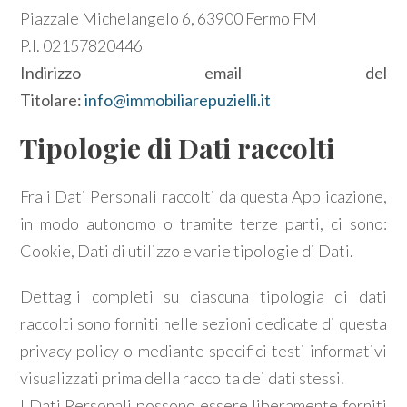
Piazzale Michelangelo 6, 63900 Fermo FM
Provincia
P.I. 02157820446
Indirizzo email del
Titolare:
info@immobiliarepuzielli.it
Comune
Tipologie di Dati raccolti
Fra i Dati Personali raccolti da questa Applicazione,
in modo autonomo o tramite terze parti, ci sono:
Tipologia
Cookie, Dati di utilizzo e varie tipologie di Dati.
-
Dettagli completi su ciascuna tipologia di dati
multiscelta
raccolti sono forniti nelle sezioni dedicate di questa
Qualsiasi
privacy policy o mediante specifici testi informativi
visualizzati prima della raccolta dei dati stessi.
Residenziali
I Dati Personali possono essere liberamente forniti