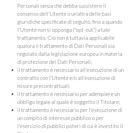
Personali senza che debba sussistere il
3
consenso dell’Utente o un’altra delle basi
giuridiche specificate di seguito, fino a quando
4
l’Utente non si opponga (“opt-out”) a tale
trattamento. Ciò non è tuttavia applicabile
5
qualora il trattamento di Dati Personali sia
regolato dalla legislazione europea in materia
5+
di protezione dei Dati Personali;
il trattamento è necessario all’esecuzione di un
contratto con l’Utente e/o all’esecuzione di
Altre
misure precontrattuali;
opzioni
il trattamento è necessario per adempiere un
-
obbligo legale al quale è soggetto il Titolare;
multiscelta
il trattamento è necessario per l’esecuzione di
un compito di interesse pubblico o per
Giardino
l’esercizio di pubblici poteri di cui è investito il