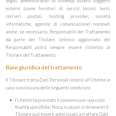
legali, amministratori di sistema) ovvero soggetti
esterni (come fornitori di servizi tecnici terzi,
4
corrieri postali, hosting provider, società
informatiche, agenzie di comunicazione) nominati
5
anche, se necessario, Responsabili del Trattamento
da parte del Titolare. L’elenco aggiornato dei
5+
Responsabili potrà sempre essere richiesto al
Titolare del Trattamento.
Camere
minime
Base giuridica del trattamento
Il Titolare tratta Dati Personali relativi all’Utente in
Qualsiasi
caso sussista una delle seguenti condizioni:
1
l’Utente ha prestato il consenso per una o più
finalità specifiche; Nota: in alcuni ordinamenti il
2
Titolare può essere autorizzato a trattare Dati