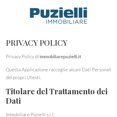
Codice
IT
EN
Contratto
PRIVACY POLICY
HOME
Qualsiasi
Privacy Policy di
immobiliarepuzielli.it
AGENZIA
Questa Applicazione raccoglie alcuni Dati Personali
Vendita
IMMOBILI
dei propri Utenti.
Affitto
SERVIZI IMMOBILIARI
Titolare del Trattamento dei
Dati
Scegli
CONTATTI
dove
Immobiliare Puzielli s.r.l.
cercare