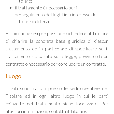
Titolare;
Posto auto/Box
il trattamento è necessario per il
perseguimento del legittimo interesse del
Balcone/Terrazzo
Titolare o di terzi.
E’ comunque sempre possibile richiedere al Titolare
Ascensore
di chiarire la concreta base giuridica di ciascun
Arredato
trattamento ed in particolare di specificare se il
trattamento sia basato sulla legge, previsto da un
Nuova costruzione
contratto o necessario per concludere un contratto.
Luogo
Lusso
I Dati sono trattati presso le sedi operative del
Titolare ed in ogni altro luogo in cui le parti
coinvolte nel trattamento siano localizzate. Per
ulteriori informazioni, contatta il Titolare.