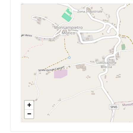
Posto auto/Box
Balcone/Terrazzo
Ascensore
Arredato
Nuova costruzione
Lusso
+
−