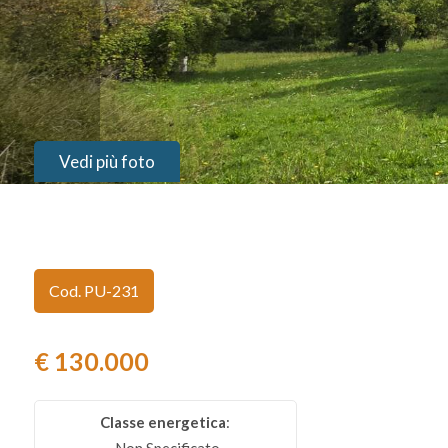
Provincia
Comune
Vedi più foto
Tipologia
Cod. PU-231
-
multiscelta
€ 130.000
Qualsiasi
Classe energetica
:
Residenziali