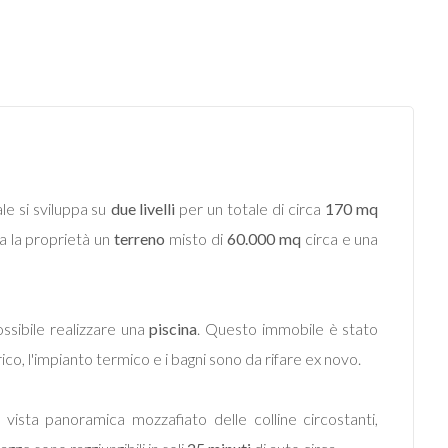
sale si sviluppa su
due livelli
per un totale di circa
170 mq
a la proprietà un
terreno
misto di
60.000 mq
circa e una
ssibile realizzare una
piscina
. Questo immobile è stato
trico, l'impianto termico e i bagni sono da rifare ex novo.
vista panoramica mozzafiato delle colline circostanti,