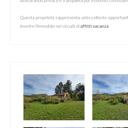
assicurando privacy e tranquillità pur essendo comodament
Questa proprietà rappresenta un'eccellente opportuni
inserire l'immobile nei circuiti di
affitti vacanza
.
Locali
minimi
Qualsiasi
1
2
3
4