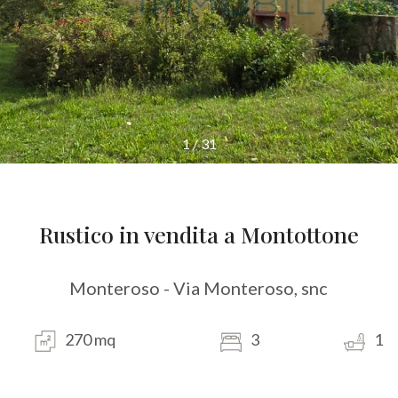
1
/
31
Rustico in vendita a Montottone
Monteroso - Via Monteroso, snc
270 mq
3
1