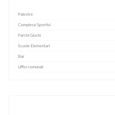
3
Palestre
4
Complessi Sportivi
Parchi Giochi
5
Scuole Elementari
5+
Bar
Uffici comunali
Altre
opzioni
-
multiscelta
Giardino