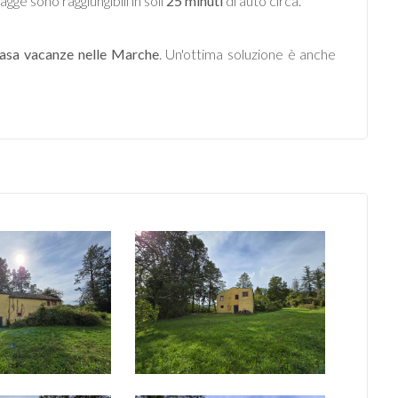
agge sono raggiungibili in soli
25 minuti
di auto circa.
asa vacanze
nelle Marche
. Un'ottima soluzione è anche