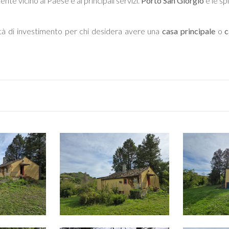
e vicino al Paese e ai principali servizi.
Porto San Giorgio
e le spi
tà di investimento per chi desidera avere una
casa principale
o
c