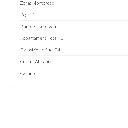
Zona: Monteroso
4
Bagni: 1
Piano: Su due livelli
5
Appartamenti Totali: 1
5+
Esposizione: Sud-Est
Cucina: Abitabile
Camere
minime
Camino
Qualsiasi
1
2