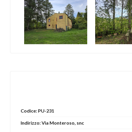
5
5+
Bagni
minimi
Qualsiasi
1
2
Codice: PU-231
Indirizzo: Via Monteroso, snc
3