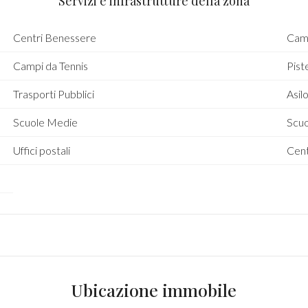
Servizi e infrastrutture della zona
Centri Benessere
Camp
Campi da Tennis
Piste
Trasporti Pubblici
Asil
Scuole Medie
Scuo
Uffici postali
Cent
Ubicazione immobile