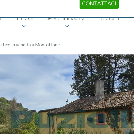
CONTATTACI
a
Immobili
Servizi immobiliari
Contatti
stico in vendita a Montottone