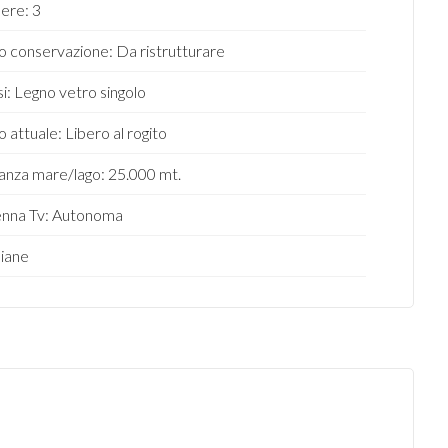
ere: 3
o conservazione: Da ristrutturare
ssi: Legno vetro singolo
o attuale: Libero al rogito
anza mare/lago: 25.000 mt.
nna Tv: Autonoma
iane