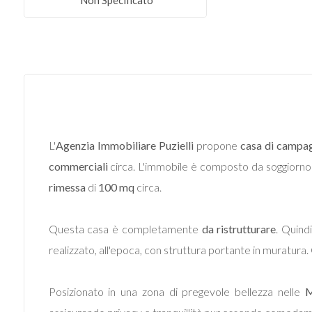
Non Specificato
Commerciali
Terreni
Prezzo
L'
Agenzia Immobiliare Puzielli
propone
casa di campag
commerciali
circa. L'immobile è composto da soggiorno
rimessa
di
100 mq
circa.
Questa casa è completamente
da ristrutturare
. Quind
realizzato, all'epoca, con struttura portante in muratura. Gl
Totale
mq
Posizionato in una zona di pregevole bellezza nelle
M