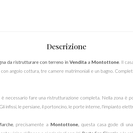
Descrizione
na da ristrutturare con terreno in
Vendita
a
Montottone
. Il ca
 con angolo cottura, tre camere matrimoniali e un bagno. Complet
i è necessario fare una ristrutturazione completa. Nella zona è po
i infissi, le persiane, il portoncino, le porte interne, l'impianto elet
arche
, precisamente a
Montottone
,
questa casa gode di una 