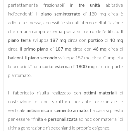
perfettamente frazionabili in
tre unità
abitative
indipendenti. Il
piano seminterrato
di 180 mq circa è
adibito a rimessa, accessibile sia dall'interno dell'abitazione
che da una rampa esterna posta sul retro dell'edificio. Il
Locali
piano terra
sviluppa
187 mq
circa con
portico
di
40 mq
minimi
circa, il
primo piano
di
187 mq
circa con
46 mq
circa di
balconi
. Il
piano secondo
sviluppa 187 mq circa. Completa
Qualsiasi
la proprietà' una
corte esterna
di
1800 mq
circa in parte
piantumato.
1
Il fabbricato risulta realizzato con
ottimi materiali
di
2
costruzione e con struttura portante orizzontale e
verticale
antisismica
in
cemento armato
. La casa si presta
3
per essere rifinita e
personalizzata
ad hoc con materiali di
ultima generazione rispecchianti le proprie esigenze.
4