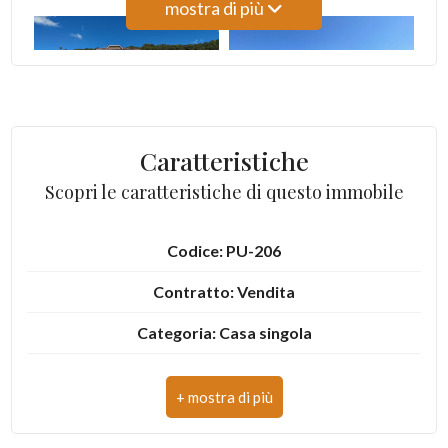
mostra di più
3
4
5
Caratteristiche
Scopri le caratteristiche di questo immobile
5+
Codice: PU-206
Altre
Contratto: Vendita
opzioni
-
Categoria: Casa singola
multiscelta
Indirizzo: Contrada Molino
Giardino
CAP: 63825