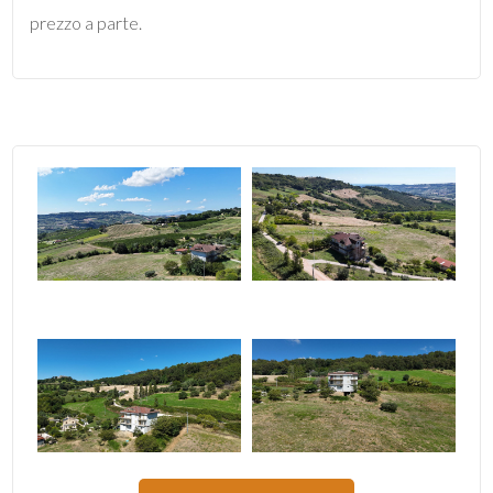
prezzo a parte.
4
5
5+
Camere
minime
Qualsiasi
1
2