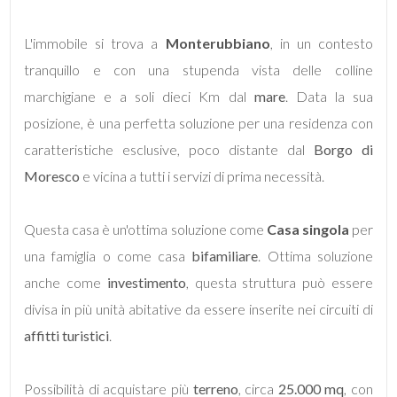
L'immobile si trova a
Monterubbiano
, in un contesto
5
tranquillo e con una stupenda vista delle colline
marchigiane e a soli dieci Km dal
5+
mare
. Data la sua
posizione, è una perfetta soluzione per una residenza con
caratteristiche esclusive, poco distante dal
Borgo di
Bagni
Moresco
e vicina a tutti i servizi di prima necessità.
minimi
Questa casa è un'ottima soluzione come
Casa singola
per
Qualsiasi
una famiglia o come casa
bifamiliare
. Ottima soluzione
1
anche come
investimento
, questa struttura può essere
divisa in più unità abitative da essere inserite nei circuiti di
2
affitti turistici
.
3
Possibilità di acquistare più
terreno
, circa
25.000 mq
, con