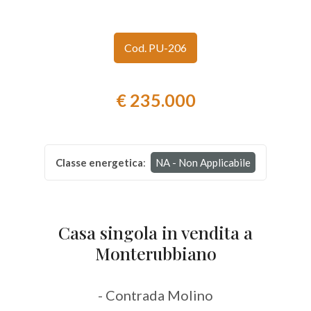
Provincia
Cod. PU-206
Comune
€ 235.000
Classe energetica
:
NA - Non Applicabile
Tipologia
-
multiscelta
Casa singola in vendita a
Monterubbiano
Qualsiasi
- Contrada Molino
Residenziali