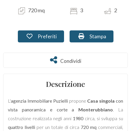
720 mq
3
2
Commerciali
Terreni
Preferiti: Cod. PU-206
Stampa: Cod. PU-2
Preferiti
Stampa
Prezzo
Condividi
Condividi
Descrizione
L'
agenzia Immobiliare Puzielli
propone
Casa singola
con
Totale
vista panoramica e corte a
Monterubbiano
. La
mq
costruzione realizzata negli anni
1980
circa, si sviluppa su
quattro livelli
per un totale di circa
720 mq
commerciali,