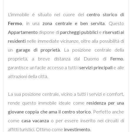
L'immobile è situato nel cuore del
centro storico di
5
Fermo
, in una
zona centrale e ben servita
. Questo
Appartamento
5+
dispone di
parcheggi pubblici
e
riservati ai
residenti
nelle immediate vicinanze,
oltre alla possibilità di
un
garage di proprietà
. La posizione centrale della
Bagni
proprietà, a breve distanza dal Duomo di
Fermo
,
minimi
garantisce un facile accesso a tutti i
servizi principali
e alle
attrazioni della città.
Qualsiasi
1
La sua posizione centrale, vicino a tutti i servizi e comfort,
rende questo immobile ideale
come
residenza per una
2
giovane coppia che ama il centro storico
. Perfetto anche
come
casa vacanza
o per essere inserito nei circuiti di
3
affitti turistici. Ottimo come
investimento
.