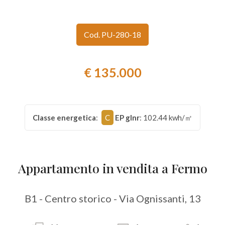
Provincia
Cod. PU-280-18
Comune
€ 135.000
Classe energetica
:
C
EP glnr
: 102.44 kwh/㎡
Tipologia
-
multiscelta
Appartamento in vendita a Fermo
Qualsiasi
B1 - Centro storico - Via Ognissanti, 13
Residenziali