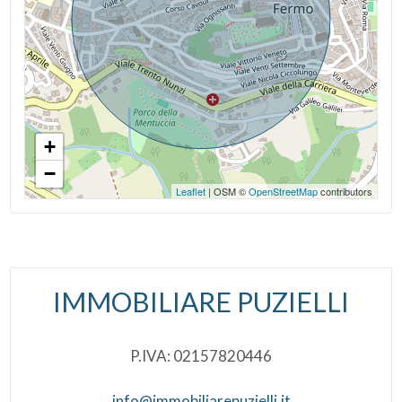
+
−
Leaflet
| OSM ©
OpenStreetMap
contributors
IMMOBILIARE PUZIELLI
P.IVA: 02157820446
info@immobiliarepuzielli.it