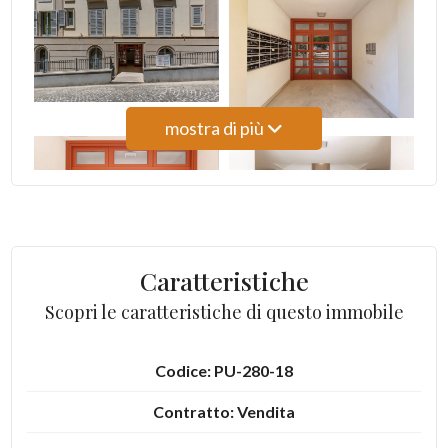
3
4
mostra di più
5
5+
Altre
Caratteristiche
opzioni
Scopri le caratteristiche di questo immobile
-
multiscelta
Codice: PU-280-18
Giardino
Contratto: Vendita