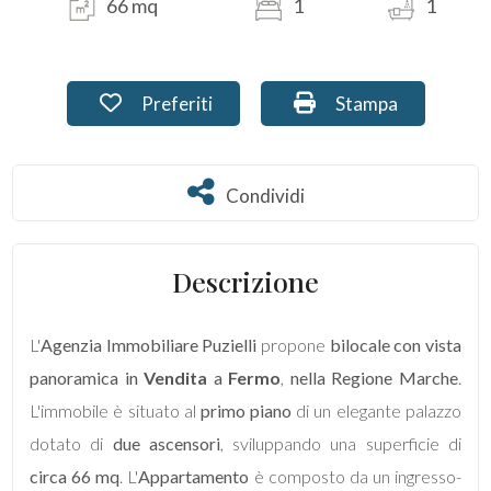
66 mq
1
1
Commerciali
Preferiti: Cod. PU-280-18
Stampa: Cod. PU-2
Preferiti
Stampa
Terreni
Condividi
Condividi
Prezzo
Descrizione
L'
Agenzia Immobiliare Puzielli
propone
bilocale con vista
panoramica in
Vendita
a
Fermo
,
nella Regione Marche
.
Totale
L'immobile è situato al
primo piano
di un elegante palazzo
mq
dotato di
due ascensori
, sviluppando una superficie di
circa 66 mq
. L'
Appartamento
è composto da un ingresso-