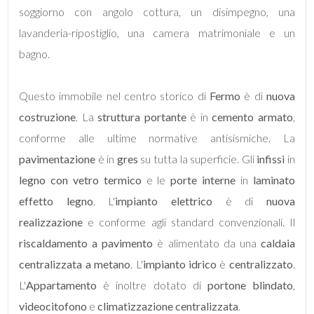
soggiorno con angolo cottura, un disimpegno, una
lavanderia-ripostiglio, una camera matrimoniale e un
bagno.
Locali
Questo immobile nel centro storico di
Fermo
è di
nuova
minimi
costruzione
. La
struttura portante
è in
cemento armato
,
conforme alle ultime normative antisismiche. La
Qualsiasi
pavimentazione
è in
gres
su tutta la superficie. Gli
infissi
in
legno con vetro termico
e le
porte interne
in
laminato
1
effetto legno
. L'
impianto elettrico
è di
nuova
realizzazione
e conforme agli standard convenzionali. Il
2
riscaldamento a pavimento
è alimentato da una
caldaia
centralizzata a metano
. L'
impianto idrico
è
centralizzato
.
3
L'
Appartamento
è inoltre dotato di
portone blindato
,
videocitofono
e
climatizzazione centralizzata
.
4