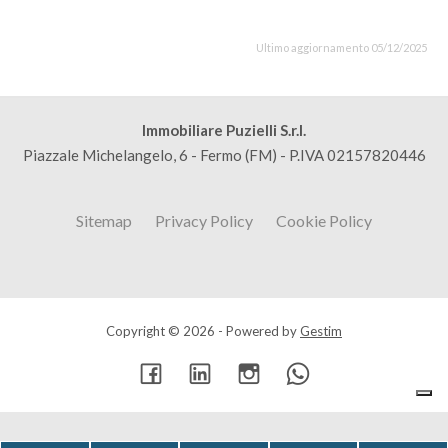
Ultimo aggiornamento 05/12/2025
Immobiliare Puzielli S.r.l.
Piazzale Michelangelo, 6 - Fermo (FM) - P.IVA 02157820446
Sitemap
Privacy Policy
Cookie Policy
Copyright © 2026 - Powered by
Gestim
Torna su