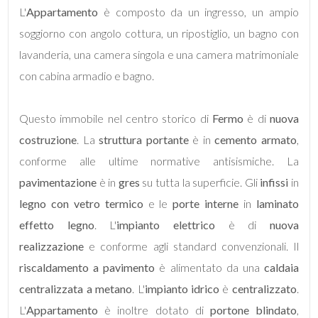
L'
Appartamento
è composto da un ingresso, un ampio
soggiorno con angolo cottura, un ripostiglio, un bagno con
lavanderia, una camera singola e una camera matrimoniale
con cabina armadio e bagno.
Locali
minimi
Questo immobile nel centro storico di
Fermo
è di
nuova
costruzione
. La
struttura portante
è in
cemento armato
,
Qualsiasi
conforme alle ultime normative antisismiche. La
pavimentazione
è in
gres
su tutta la superficie. Gli
infissi
in
1
legno con vetro termico
e le
porte interne
in
laminato
effetto legno
. L'
impianto elettrico
è di
nuova
2
realizzazione
e conforme agli standard convenzionali. Il
riscaldamento a pavimento
è alimentato da una
caldaia
3
centralizzata a metano
. L'
impianto idrico
è
centralizzato
.
L'
Appartamento
è inoltre dotato di
portone blindato
,
4