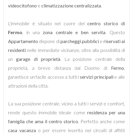
videocitofono
e
climatizzazione centralizzata
.
5
L'immobile è situato nel cuore del
centro storico di
Fermo
5+
, in una
zona centrale e ben servita
. Questo
Appartamento
dispone di
parcheggi pubblici
e
riservati ai
residenti
nelle immediate vicinanze,
oltre alla possibilità di
Bagni
un
garage di proprietà
. La posizione centrale della
minimi
proprietà, a breve distanza dal Duomo di
Fermo
,
garantisce un facile accesso a tutti i
servizi principali
e alle
Qualsiasi
attrazioni della città.
1
La sua posizione centrale, vicino a tutti i servizi e comfort,
2
rende questo immobile ideale
come
residenza per una
famiglia che ama il centro storico
. Perfetto anche come
3
casa vacanza
o per essere inserito nei circuiti di affitti