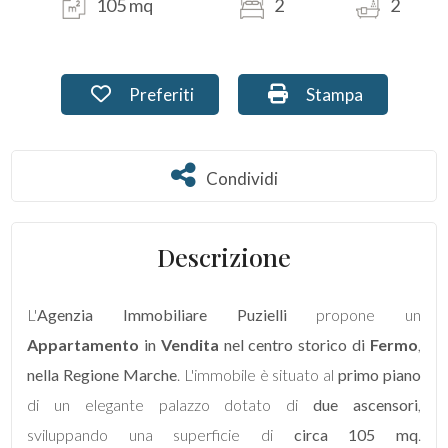
105 mq
2
2
Commerciali
Preferiti: Cod. PU-280-16
Stampa: Cod. PU-2
Preferiti
Stampa
Terreni
Condividi
Condividi
Prezzo
Descrizione
L'
Agenzia Immobiliare Puzielli
propone un
Appartamento
in
Vendita
nel centro storico di
Fermo
,
Totale
nella Regione Marche
. L'immobile è situato al
primo piano
mq
di un elegante palazzo dotato di
due ascensori
,
sviluppando una superficie di
circa 105 mq
.