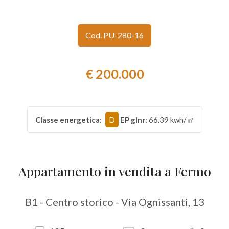
Provincia
Cod. PU-280-16
Comune
€ 200.000
Classe energetica
:
D
EP glnr
: 66.39 kwh/㎡
Tipologia
-
multiscelta
Appartamento in vendita a Fermo
Qualsiasi
B1 - Centro storico - Via Ognissanti, 13
Residenziali