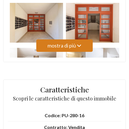
3
4
5
mostra di più
5+
Altre
opzioni
Caratteristiche
-
Scopri le caratteristiche di questo immobile
multiscelta
Codice: PU-280-16
Giardino
Contratto: Vendita