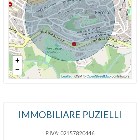
+
−
Leaflet
| OSM ©
OpenStreetMap
contributors
IMMOBILIARE PUZIELLI
P.IVA: 02157820446