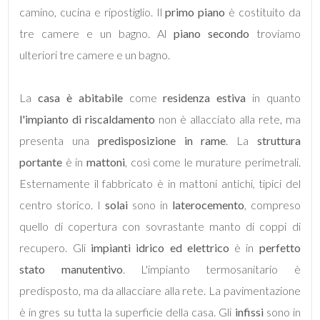
camino, cucina e ripostiglio. Il
primo piano
è costituito da
tre camere e un bagno. Al
piano secondo
troviamo
ulteriori tre camere e un bagno.
Locali
La
casa è abitabile
come
residenza estiva
in quanto
minimi
l'impianto di riscaldamento
non è allacciato alla rete, ma
presenta una
predisposizione in rame
. La
struttura
Qualsiasi
portante
è in
mattoni
, così come le murature perimetrali.
Esternamente il fabbricato è in mattoni antichi, tipici del
1
centro storico. I
solai
sono in
laterocemento
, compreso
quello di copertura con sovrastante manto di coppi di
2
recupero. Gli
impianti
idrico ed elettrico
è in
perfetto
stato manutentivo
. L'impianto termosanitario è
3
predisposto, ma da allacciare alla rete. La pavimentazione
è in gres su tutta la superficie della casa. Gli
infissi
sono in
4