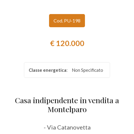
Provincia
Cod. PU-198
Comune
€ 120.000
Classe energetica
:
Non Specificato
Tipologia
-
multiscelta
Casa indipendente in vendita a
Montelparo
Qualsiasi
- Via Catanovetta
Residenziali