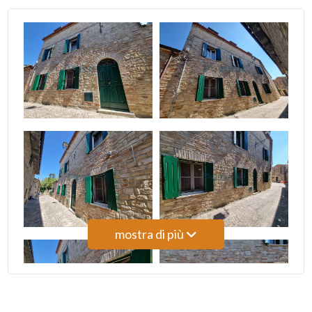
4
5
5+
Camere
minime
Qualsiasi
mostra di più
1
2