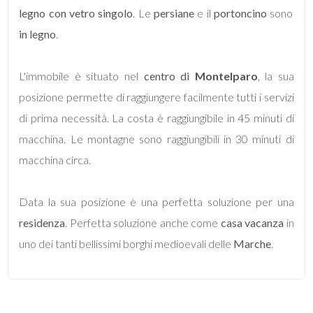
legno con vetro singolo
. Le
persiane
e il
portoncino
sono
in legno
.
5
L'immobile è situato nel
5+
centro di
Montelparo
, la sua
posizione permette di raggiungere facilmente tutti i servizi
di prima necessità. La costa è raggiungibile in 45 minuti di
Bagni
macchina. Le montagne sono raggiungibili in 30 minuti di
minimi
macchina circa.
Qualsiasi
Data la sua posizione è una perfetta soluzione per una
1
residenza
. Perfetta soluzione anche come
casa vacanza
in
uno dei tanti bellissimi borghi medioevali delle
Marche
.
2
3