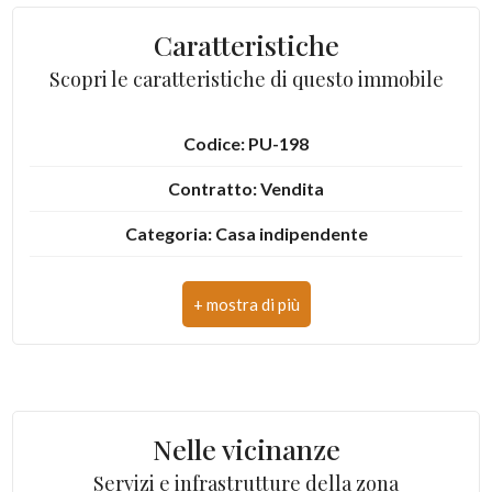
3
Caratteristiche
Scopri le caratteristiche di questo immobile
4
Codice: PU-198
5
Contratto: Vendita
5+
Categoria: Casa indipendente
Indirizzo: Via Catanovetta
Altre
CAP: 63853
opzioni
-
Comune: Montelparo
multiscelta
Totale mq: 198 mq
Nelle vicinanze
Giardino
Camere: 6
Servizi e infrastrutture della zona