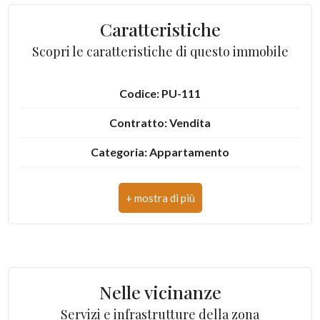
3
Caratteristiche
Scopri le caratteristiche di questo immobile
4
Codice: PU-111
5
Contratto: Vendita
5+
Categoria: Appartamento
Indirizzo: via Santa Maria
Altre
CAP: 63833
opzioni
-
Comune: Montegiorgio
multiscelta
Totale mq: 154 mq
Nelle vicinanze
Giardino
Camere: 3
Servizi e infrastrutture della zona