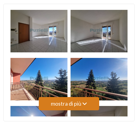
4
5
5+
Camere
minime
Qualsiasi
mostra di più
1
2