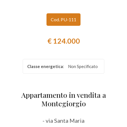
Provincia
Cod. PU-111
Comune
€ 124.000
Classe energetica
:
Non Specificato
Tipologia
-
multiscelta
Appartamento in vendita a
Montegiorgio
Qualsiasi
- via Santa Maria
Residenziali