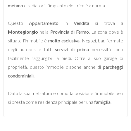
metano
e radiatori. L'impianto elettrico è a norma.
5
Questo
Appartamento
in
Vendita
si trova a
Montegiorgio
5+
nella
Provincia di Fermo
. La zona dove è
situato l'immobile è
molto esclusiva.
Negozi, bar, fermate
degli autobus e tutti
servizi di prima
necessità sono
Bagni
facilmente raggiungibili a piedi. Oltre al suo garage di
minimi
proprietà, questo immobile dispone anche di
parcheggi
condominiali
.
Qualsiasi
1
Data la sua metratura e comoda posizione l'immobile ben
si presta come residenza principale per una
famiglia
.
2
3