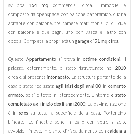
sviluppa
154 mq
commerciali circa. L'immobile è
composto da openspace con balcone panoramico, cucina
abitabile con balcone, tre camere matrimoniali di cui due
con balcone e due bagni, uno con vasca e l'altro con
Locali
doccia. Completa la proprietà un
garage
di
51 mq circa.
minimi
Questo
Appartamento
si trova in
ottime condizioni
. Il
Qualsiasi
palazzo, esternamente, è stato ristrutturato nel
2018
circa e si presenta
intonacato
. La struttura portante della
1
casa è stata realizzata
agli inizi degli anni 80
, in
cemento
armato
, solai e tetto in laterocemento. L'interno
è stato
2
completato agli inizio degli anni 2000
. La pavimentazione
è in
gres
su tutta la superficie della casa.
Portoncino
3
blindato. Le finestre sono in legno con vetro singolo,
avvolgibili in pvc. Impianto di riscaldamento con
caldaia a
4