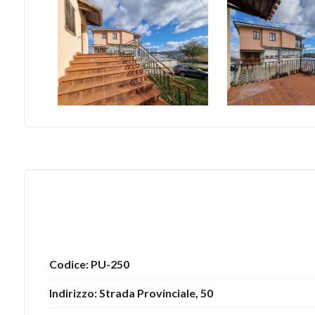
5
5+
Bagni
minimi
Qualsiasi
1
2
Codice: PU-250
Indirizzo: Strada Provinciale, 50
3