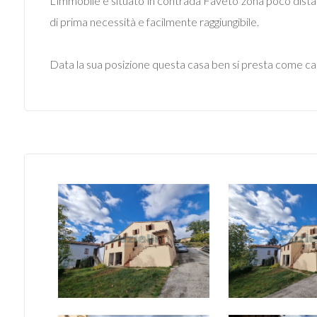
L'immobile è situato in contrada Faveto zona poco dista
di prima necessità e facilmente raggiungibile.
Data la sua posizione questa casa ben si presta come ca
Locali
minimi
Qualsiasi
1
2
3
4