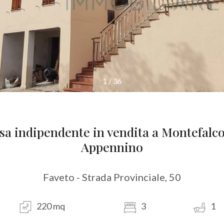
1
/
36
sa indipendente in vendita a Montefalc
Appennino
Faveto - Strada Provinciale, 50
220 mq
3
1