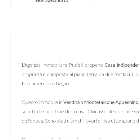
Non Specificato
Commerciali
Terreni
Prezzo
L'Agenzia Immobiliare Puzielli propone
Casa indipende
proprietà è composta al piano terra da due fondaci. Il
tre camere e un bagno.
Questo immobile in
Vendita
a
Montefalcone Appennino
su tutta la superficie della casa. Gli infissi e le persiane
Totale
dell'epoca. Sono stati ultimati i lavori di ristrutturazione
mq