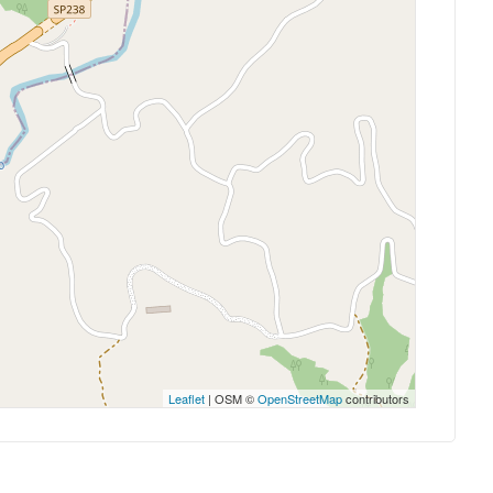
Leaflet
| OSM ©
OpenStreetMap
contributors