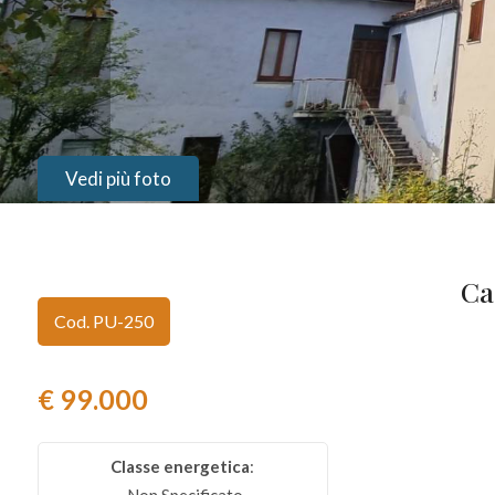
Provincia
Comune
Vedi più foto
Ca
Tipologia
Cod. PU-250
-
multiscelta
€ 99.000
Qualsiasi
Classe energetica
:
Residenziali