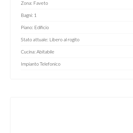
Zona: Faveto
4
Bagni: 1
Piano: Edificio
5
Stato attuale: Libero al rogito
5+
Cucina: Abitabile
Impianto Telefonico
Camere
minime
Qualsiasi
1
2