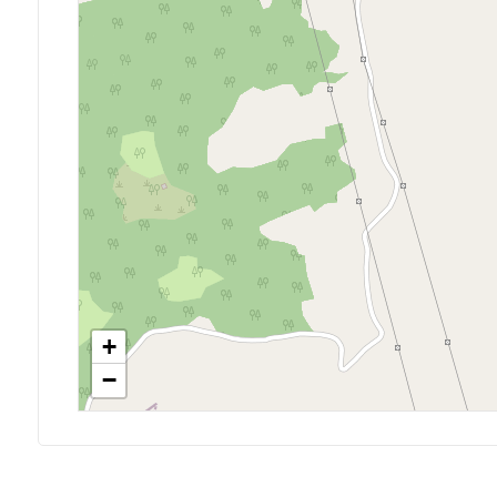
Posto auto/Box
Balcone/Terrazzo
Ascensore
Arredato
Nuova costruzione
Lusso
+
−