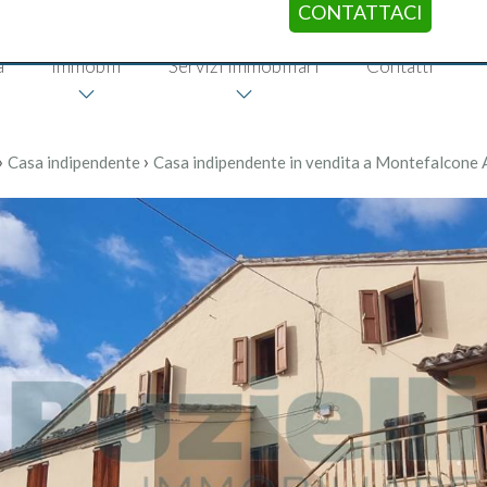
CONTATTACI
a
Immobili
Servizi immobiliari
Contatti
›
›
Casa indipendente
Casa indipendente in vendita a Montefalcone