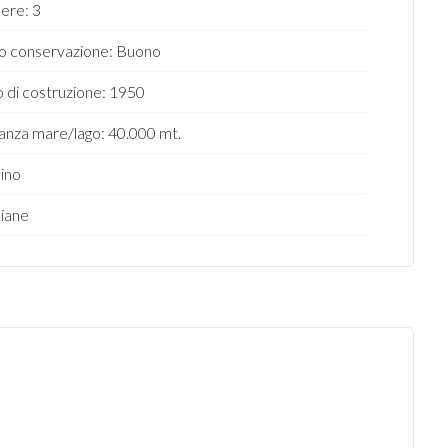
ere: 3
o conservazione: Buono
 di costruzione: 1950
anza mare/lago: 40.000 mt.
ino
iane