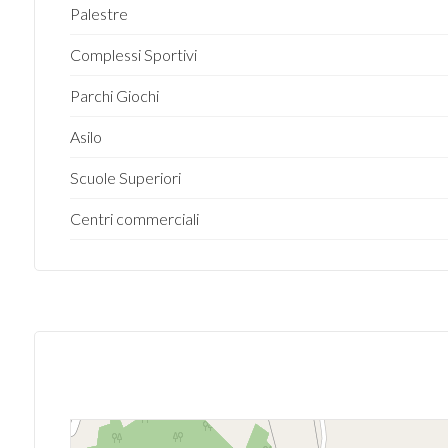
Palestre
3
Complessi Sportivi
4
Parchi Giochi
Asilo
5
Scuole Superiori
5+
Centri commerciali
Altre
opzioni
-
multiscelta
Giardino