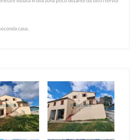
rietà è situata in una zona poco distante da tutti i servizi
 seconda casa.