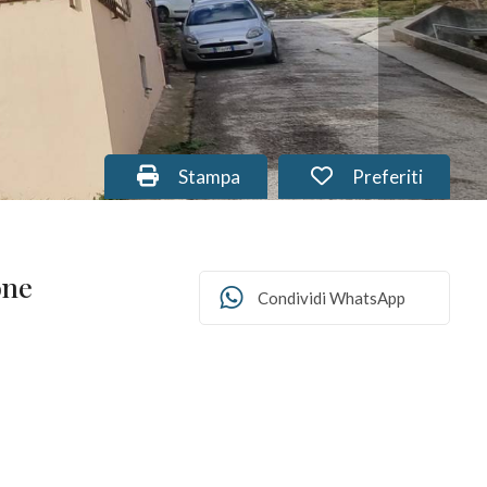
Stampa: Cod. PU-250
Preferiti: Cod. 
Stampa
Preferiti
one
Condividi WhatsApp