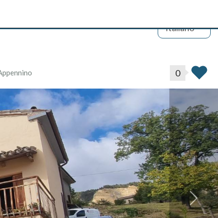
Italiano
0
 Appennino