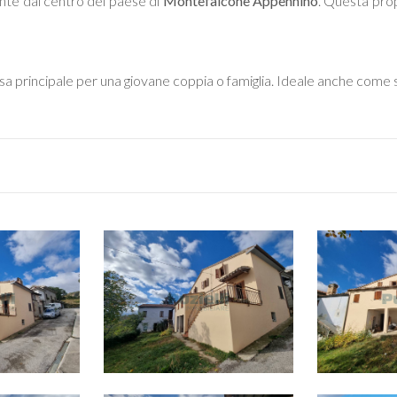
nte dal centro del paese di
Montefalcone Appennino
. Questa prop
sa principale per una giovane coppia o famiglia. Ideale anche come