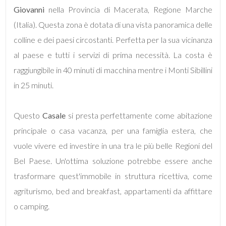
Giovanni
nella Provincia di Macerata, Regione Marche
(Italia). Questa zona è dotata di una vista panoramica delle
5
colline e dei paesi circostanti. Perfetta per la sua vicinanza
al paese e tutti i servizi di prima necessità. La costa è
5+
raggiungibile in 40 minuti di macchina mentre i Monti Sibillini
in 25 minuti.
Bagni
minimi
Questo
Casale
si presta perfettamente come abitazione
principale o casa vacanza, per una famiglia estera, che
Qualsiasi
vuole vivere ed investire in una tra le più belle Regioni del
1
Bel Paese. Un'ottima soluzione potrebbe essere anche
trasformare quest'immobile in struttura ricettiva, come
2
agriturismo, bed and breakfast, appartamenti da affittare
o camping.
3