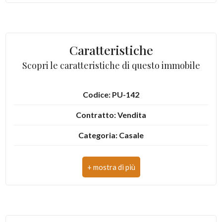
3
4
Caratteristiche
Scopri le caratteristiche di questo immobile
5
Codice: PU-142
5+
Contratto: Vendita
Altre
Categoria: Casale
opzioni
Indirizzo: Strada Provinciale 113
-
multiscelta
CAP: 62020
Comune: Penna San Giovanni
Giardino
Totale mq: 200 mq