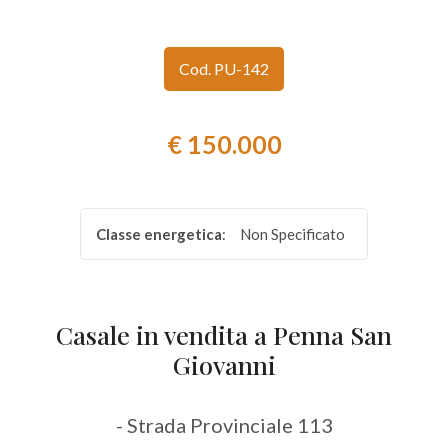
Provincia
Cod. PU-142
Comune
€ 150.000
Classe energetica
:
Non Specificato
Tipologia
-
multiscelta
Casale in vendita a Penna San
Giovanni
Qualsiasi
- Strada Provinciale 113
Residenziali