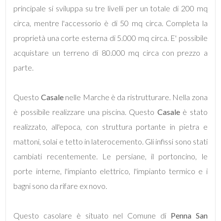
principale si sviluppa su tre livelli per un totale di 200 mq
circa, mentre l'accessorio è di 50 mq circa. Completa la
proprietà una corte esterna di 5.000 mq circa. E' possibile
acquistare un terreno di 80.000 mq circa con prezzo a
Locali
parte.
minimi
Questo
Casale
nelle Marche è da ristrutturare. Nella zona
Qualsiasi
è possibile realizzare una piscina. Questo
Casale
è stato
realizzato, all'epoca, con struttura portante in pietra e
1
mattoni, solai e tetto in laterocemento. Gli infissi sono stati
cambiati recentemente. Le persiane, il portoncino, le
2
porte interne, l'impianto elettrico, l'impianto termico e i
bagni sono da rifare ex novo.
3
Questo casolare è situato nel Comune di
Penna San
4