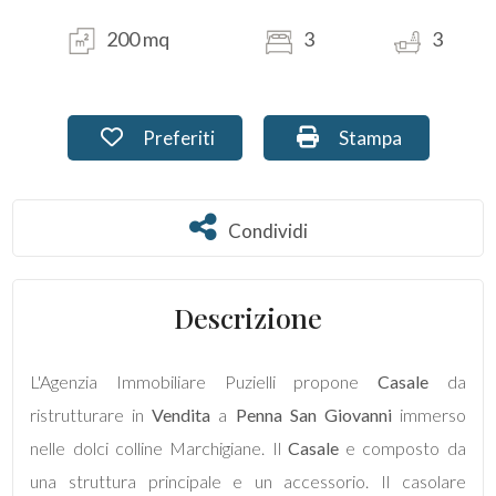
200 mq
3
3
Commerciali
Terreni
Preferiti: Cod. PU-142
Stampa: Cod. PU-1
Preferiti
Stampa
Prezzo
Condividi
Condividi
Descrizione
L'Agenzia Immobiliare Puzielli propone
Casale
da
Totale
ristrutturare in
Vendita
a
Penna San Giovanni
immerso
mq
nelle dolci colline Marchigiane. Il
Casale
e composto da
una struttura principale e un accessorio. Il casolare