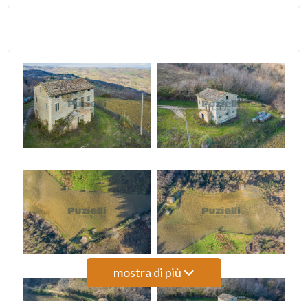
4
5
5+
Camere
minime
Qualsiasi
1
mostra di più
2