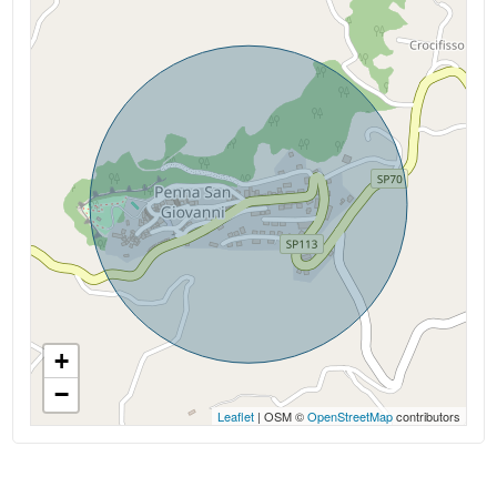
+
−
Leaflet
| OSM ©
OpenStreetMap
contributors