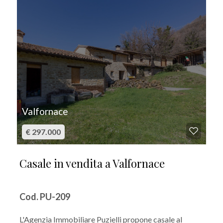
Valfornace
€ 297.000
Casale in vendita a Valfornace
Cod. PU-209
L'Agenzia Immobiliare Puzielli propone casale al