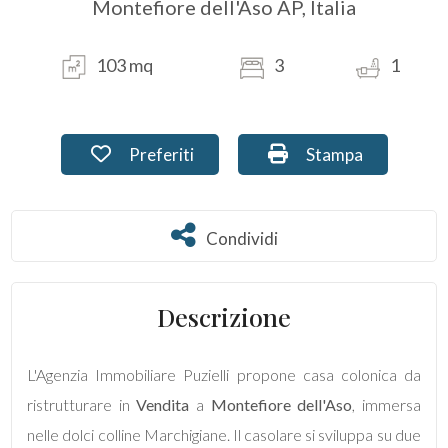
Montefiore dell'Aso AP, Italia
Commerciali
103 mq
3
1
Terreni
Preferiti: Cod. PU-211
Stampa: Cod. PU-2
Preferiti
Stampa
Prezzo
Condividi
Condividi
Descrizione
Totale
L'Agenzia Immobiliare Puzielli propone casa colonica da
mq
ristrutturare in
Vendita
a
Montefiore dell'Aso
, immersa
nelle dolci colline Marchigiane. Il casolare si sviluppa su due