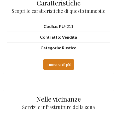
Caratteristiche
3
Scopri le caratteristiche di questo immobile
4
Codice: PU-211
Contratto: Vendita
5
Categoria: Rustico
5+
Indirizzo: Sp.10 Bivio Sp133 Dir. Pedaso, 63062
Montefiore dell'Aso AP, Italia
Altre
CAP: 63062
opzioni
-
Comune: Montefiore dell'Aso
multiscelta
Totale mq: 103 mq
Nelle vicinanze
Giardino
Servizi e infrastrutture della zona
Camere: 3