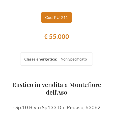
Provincia
Cod. PU-211
Comune
€ 55.000
Classe energetica
:
Non Specificato
Tipologia
-
multiscelta
Rustico in vendita a Montefiore
dell'Aso
Qualsiasi
- Sp.10 Bivio Sp133 Dir. Pedaso, 63062
Residenziali