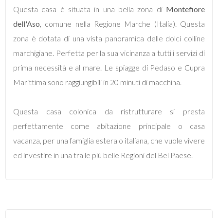
Questa casa è situata in una bella zona di
Montefiore
dell'Aso
, comune nella Regione Marche (Italia). Questa
5
zona è dotata di una vista panoramica delle dolci colline
marchigiane. Perfetta per la sua vicinanza a tutti i servizi di
5+
prima necessità e al mare. Le spiagge di Pedaso e Cupra
Marittima sono raggiungibili in 20 minuti di macchina.
Bagni
minimi
Questa casa colonica da ristrutturare si presta
perfettamente come abitazione principale o casa
Qualsiasi
vacanza, per una famiglia estera o italiana, che vuole vivere
1
ed investire in una tra le più belle Regioni del Bel Paese.
2
3