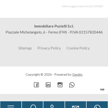
Ultimo aggiornamento 21/10/2025
Immobiliare Puzielli S.r.l.
Piazzale Michelangelo, 6 - Fermo (FM) - P.IVA 02157820446
Sitemap
Privacy Policy
Cookie Policy
Copyright © 2026 - Powered by
Gestim
Torna su