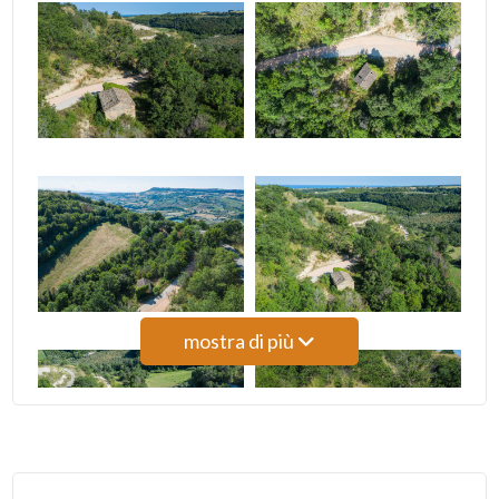
4
5
5+
Camere
minime
mostra di più
Qualsiasi
1
2