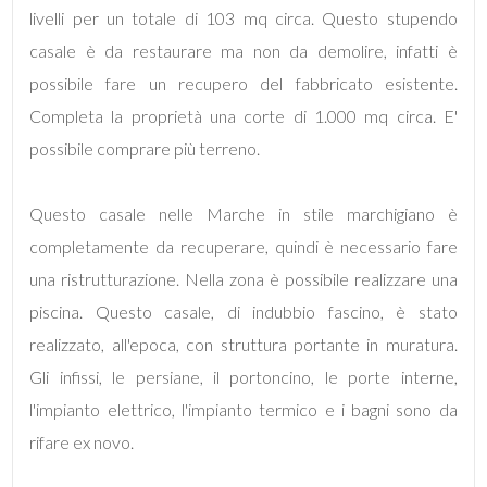
livelli per un totale di 103 mq circa. Questo stupendo
casale è da restaurare ma non da demolire, infatti è
possibile fare un recupero del fabbricato esistente.
Completa la proprietà una corte di 1.000 mq circa. E'
Locali
possibile comprare più terreno.
minimi
Questo casale nelle Marche in stile marchigiano è
Qualsiasi
completamente da recuperare, quindi è necessario fare
una ristrutturazione. Nella zona è possibile realizzare una
1
piscina. Questo casale, di indubbio fascino, è stato
realizzato, all'epoca, con struttura portante in muratura.
2
Gli infissi, le persiane, il portoncino, le porte interne,
l'impianto elettrico, l'impianto termico e i bagni sono da
3
rifare ex novo.
4