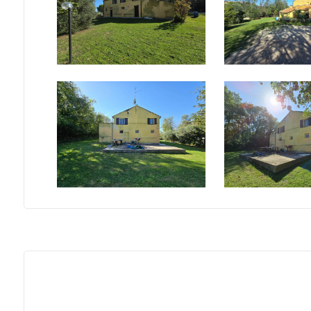
5
5+
Bagni
minimi
Qualsiasi
1
2
3