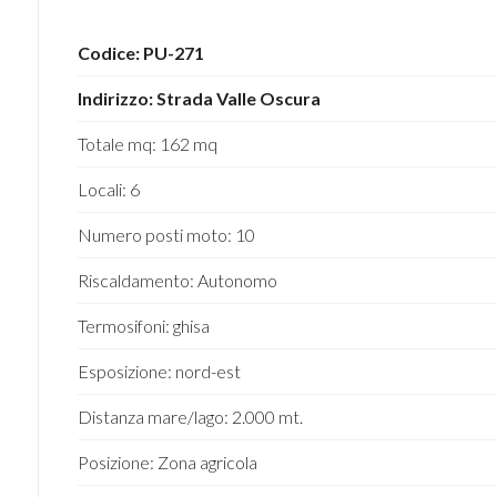
4
Codice: PU-271
Indirizzo: Strada Valle Oscura
5
Totale mq: 162 mq
5+
Locali: 6
Numero posti moto: 10
Camere
minime
Riscaldamento: Autonomo
Termosifoni: ghisa
Qualsiasi
Esposizione: nord-est
1
Distanza mare/lago: 2.000 mt.
Posizione: Zona agricola
2