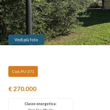
Provincia
Comune
Vedi più foto
Tipologia
Cod. PU-271
-
multiscelta
€ 270.000
Qualsiasi
Classe energetica
:
Residenziali