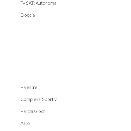
Tv SAT: Autonoma
3
Doccia
4
5
5+
Altre
opzioni
Palestre
-
Complessi Sportivi
multiscelta
Parchi Giochi
Giardino
Asilo