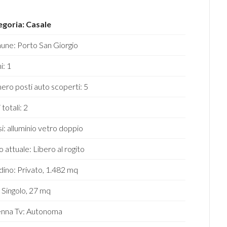
goria: Casale
ne: Porto San Giorgio
i: 1
ro posti auto scoperti: 5
 totali: 2
ssi: alluminio vetro doppio
o attuale: Libero al rogito
dino: Privato, 1.482 mq
 Singolo, 27 mq
nna Tv: Autonoma