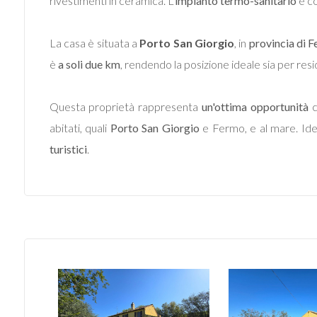
rivestimenti in ceramica. L'
impianto termo-sanitario
è co
La casa è situata a
Porto San Giorgio
, in
provincia di 
è
a soli due km
, rendendo la posizione ideale sia per res
Locali
Questa proprietà rappresenta
un'ottima opportunità
minimi
abitati, quali
Porto San Giorgio
e Fermo, e al mare. I
turistici
.
Qualsiasi
1
2
3
4