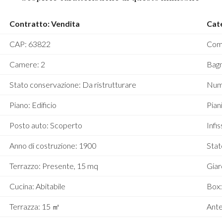
Contratto: Vendita
Cate
CAP: 63822
Comu
Camere: 2
Bagn
Stato conservazione: Da ristrutturare
Nume
Piano: Edificio
Piani
Posto auto: Scoperto
Infi
Anno di costruzione: 1900
Stat
Terrazzo: Presente, 15 mq
Giar
Cucina: Abitabile
Box:
Terrazza: 15 ㎡
Ante