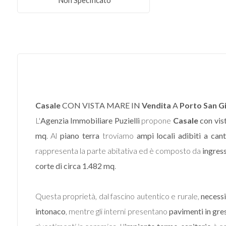
Non Specificato
Commerciali
Terreni
Prezzo
Casale
CON VISTA MARE IN
Vendita
A
Porto San G
L'
Agenzia Immobiliare Puzielli
propone
Casale
con vis
mq
. Al
piano terra
troviamo
ampi locali adibiti a cant
rappresenta la parte abitativa ed è composto da
ingres
corte di circa 1.482 mq
.
Totale
Questa proprietà, dal fascino autentico e rurale,
necessi
mq
intonaco
, mentre gli interni presentano
pavimenti in gre