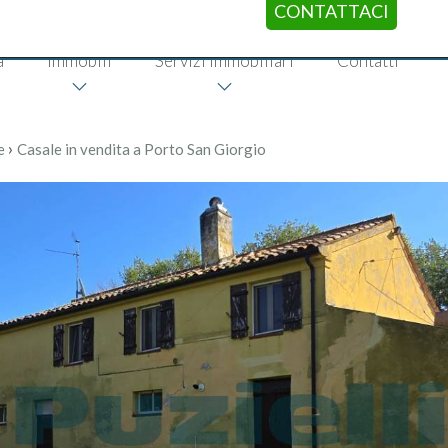
CONTATTACI
a
Immobili
Servizi immobiliari
Contatti
›
e
Casale in vendita a Porto San Giorgio