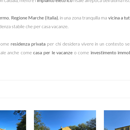
n caldaia, mentre l'
impianto elettrico
risale all'epoca dell'ultima ris
Fermo
,
Regione Marche (Italia)
, in una zona tranquilla ma
vicina a tut
idenza stabile che per casa vacanze.
come
residenza privata
per chi desidera vivere in un contesto sere
deale anche come
casa per le vacanze
o come
investimento immob