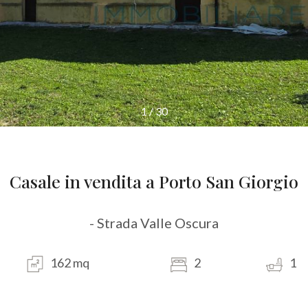
1
/
30
Casale in vendita a Porto San Giorgio
- Strada Valle Oscura
162 mq
2
1