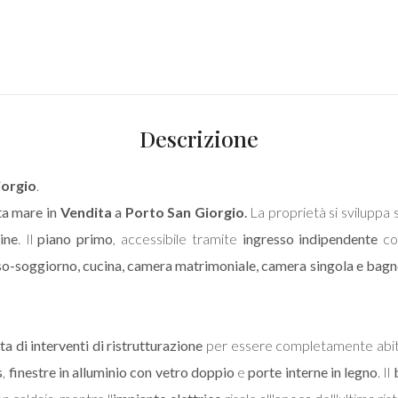
Descrizione
iorgio
.
ta mare in
Vendita
a
Porto San Giorgio
.
La proprietà si sviluppa 
ine
. Il
piano primo
, accessibile tramite
ingresso indipendente
co
so-soggiorno, cucina, camera matrimoniale, camera singola e bagn
ta di interventi di ristrutturazione
per essere completamente abit
s
,
finestre in alluminio con vetro doppio
e
porte interne in legno
. Il