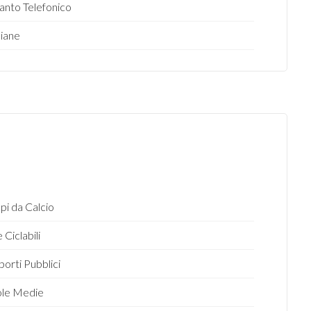
anto Telefonico
iane
i da Calcio
 Ciclabili
porti Pubblici
ole Medie