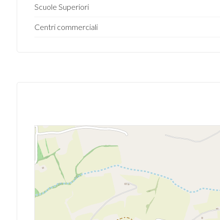
Scuole Superiori
Posto auto/Box
Centri commerciali
Balcone/Terrazzo
Ascensore
Arredato
Nuova costruzione
Lusso