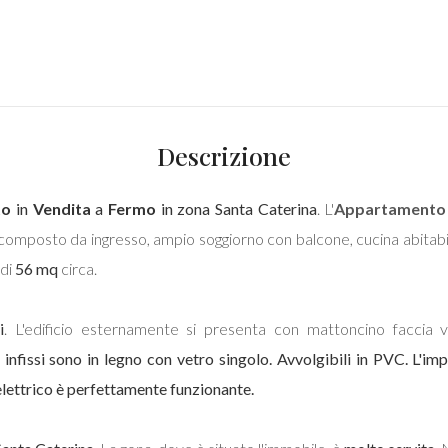
Descrizione
to
in
Vendita
a
Fermo
in zona Santa Caterina
. L'
Appartamento
composto da ingresso, ampio soggiorno con balcone, cucina abitab
di
56 mq
circa.
i
. L'edificio esternamente si presenta con mattoncino faccia 
i
infissi sono in legno con vetro singolo. Avvolgibili in PVC. L'im
lettrico è perfettamente funzionante.