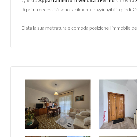
Questo
Appartamento
in
Vendita
a
Fermo
si trova
a 
di prima necessità sono facilmente raggiungibili a piedi. 
Data la sua metratura e comoda posizione l'immobile be
Locali
minimi
Qualsiasi
1
2
3
4