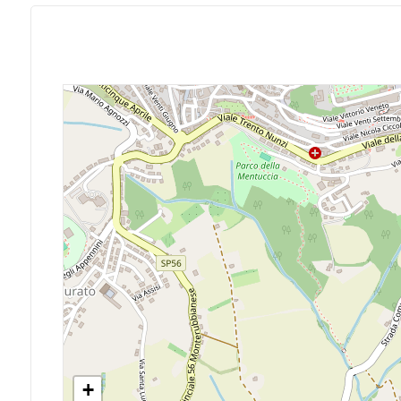
Posto auto/Box
Balcone/Terrazzo
Ascensore
Arredato
Nuova costruzione
Lusso
+