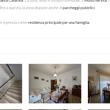
Santa Caterina
. La zona, dove è situato l'immobile, è
molto servita
. 
Oltre a questo, la zona dispone anche di
parcheggi pubblici
.
n si presta come
residenza principale per una famiglia.