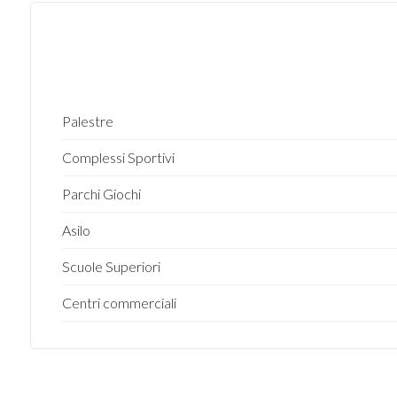
3
4
Palestre
5
Complessi Sportivi
5+
Parchi Giochi
Asilo
Altre
opzioni
Scuole Superiori
-
Centri commerciali
multiscelta
Giardino