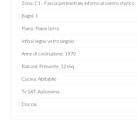
Zona: C1 - Fascia perimetrale intorno al centro storico
4
Bagni: 1
Piano: Piano terra
5
Infissi: legno vetro singolo
5+
Anno di costruzione: 1970
Balconi: Presente, 12 mq
Camere
minime
Cucina: Abitabile
Tv SAT: Autonoma
Qualsiasi
Doccia
1
2