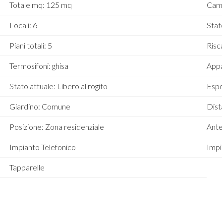
Totale mq: 125 mq
Cam
Locali: 6
Stat
Piani totali: 5
Ris
Termosifoni: ghisa
Appa
Stato attuale: Libero al rogito
Espo
Giardino: Comune
Dist
Posizione: Zona residenziale
Ante
Impianto Telefonico
Impi
Tapparelle