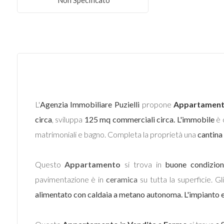
Non Specificato
Commerciali
Terreni
Prezzo
L'
Agenzia Immobiliare Puzielli
propone
Appartamen
circa
, sviluppa
125 mq commerciali circa. L'immobile
è 
matrimoniali e bagno. Completa la proprietà una
cantina
Questo
Appartamento
si trova in
buone condizion
pavimentazione è in
ceramica
su tutta la superficie. Gl
Totale
alimentato con caldaia a metano autonoma. L'impianto e
mq