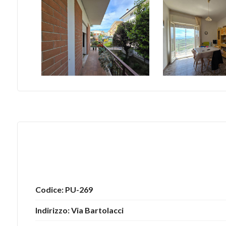
5
5+
Bagni
minimi
Qualsiasi
1
2
Codice: PU-269
Indirizzo: Via Bartolacci
3