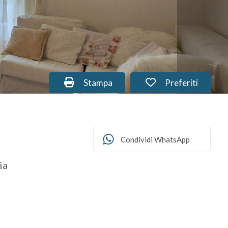
Stampa: Cod. PU-269
Preferiti: Cod. 
Stampa
Preferiti
Condividi WhatsApp
ia