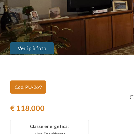
Provincia
Comune
Vedi più foto
Tipologia
Cod. PU-269
-
C
multiscelta
€ 118.000
Qualsiasi
Classe energetica
:
Residenziali