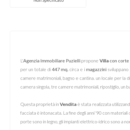
Non Specificato
Commerciali
Terreni
Prezzo
L'
Agenzia Immobiliare Puzielli
propone
Villa
con corte
per un totale di
447 mq.
circa e i
magazzini
sviluppano
camere matrimoniali, bagno e cantina. un locale per la d
camera singola, tre camere matrimoniali, ripostiglio, un
Questa proprietà in
Vendita
è stata realizzata utilizzan
Totale
facciata è intonacata. La fine degli anni '90 con materiali
mq
porte sono in legno, gli impianti elettrico-idrico sono a no