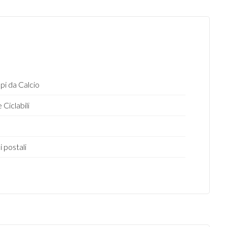
i da Calcio
 Ciclabili
o
i postali