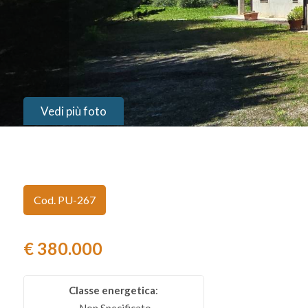
Provincia
Comune
Vedi più foto
Tipologia
Cod. PU-267
-
multiscelta
€ 380.000
Qualsiasi
Classe energetica
:
Residenziali