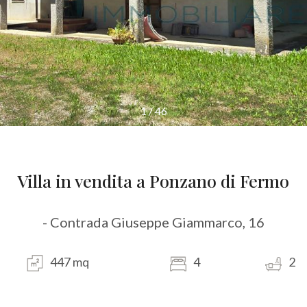
1
/
46
Villa in vendita a Ponzano di Fermo
- Contrada Giuseppe Giammarco, 16
447 mq
4
2