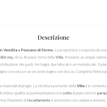
Descrizione
 in
Vendita
a
Ponzano di Fermo
. La proprietà è composta da un
366 mq.
circa. Al piano terra della
Villa
, troviamo un ampio salone 
istribuzione dei pasti, tre bagni, due bilocali e un monolocale. Il
 bagno con vasca e un secondo bagno con doccia. Completa l'intera 
do materiali di pregio. La struttura portante della
Villa
è in cemento a
 di ottima qualità: la pavimentazione è in
cotto
al piano terra e
parqu
rma, l'impianto di
riscaldamento
è autonomo con caldaia a metano.