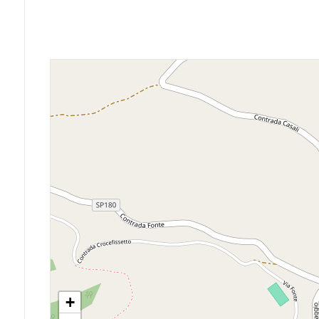
Posto auto/Box
Balcone/Terrazzo
Ascensore
Arredato
Nuova costruzione
Lusso
+