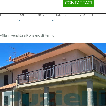
CONTATTACI
a
Immobili
Servizi immobiliari
Contatti
Villa in vendita a Ponzano di Fermo