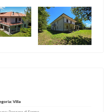
goria: Villa
une: Ponzano di Fermo