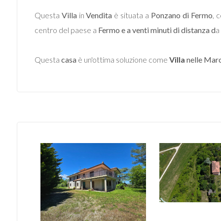
Questa
Villa
in
Vendita
è situata a
Ponzano di
Fermo
, 
centro del paese a
Fermo e a venti minuti di distanza d
a
Questa
casa
è un'ottima soluzione come
Villa
nelle Mar
Locali
minimi
Qualsiasi
1
2
3
4