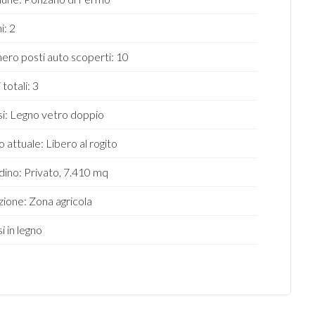
i: 2
ro posti auto scoperti: 10
 totali: 3
ssi: Legno vetro doppio
o attuale: Libero al rogito
dino: Privato, 7.410 mq
zione: Zona agricola
si in legno