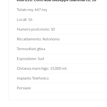
Totale mq: 447 mq
4
Locali: 16
5
Numero posti moto: 10
5+
Riscaldamento: Autonomo
Termosifoni: ghisa
Camere
Esposizione: Sud
minime
Distanza mare/lago: 15.000 mt.
Qualsiasi
Impianto Telefonico
1
Persiane
2