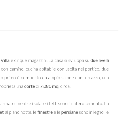
a
Villa
e cinque magazzini. La casa si sviluppa su
due livelli
con camino, cucina abitabile con uscita nel portico, due
 piano primo è composto da ampio salone con terrazzo, una
proprietà una
corte
di
7.080 mq.
circa.
rmato, mentre i solai e i tetti sono in laterocemento. La
et
al piano notte, le
finestre
e le
persiane
sono in legno, le