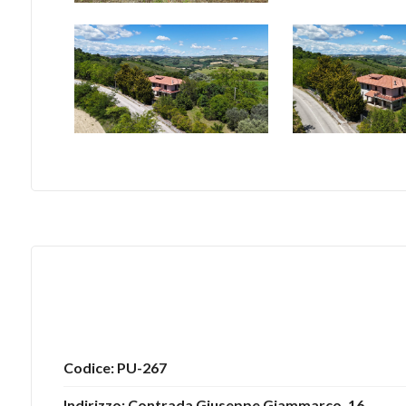
5
5+
Bagni
minimi
Qualsiasi
1
2
Codice: PU-267
3
Indirizzo: Contrada Giuseppe Giammarco, 16