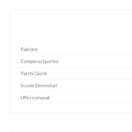
3
4
5
Palestre
5+
Complessi Sportivi
Parchi Giochi
Altre
Scuole Elementari
opzioni
-
Uffici comunali
multiscelta
Giardino