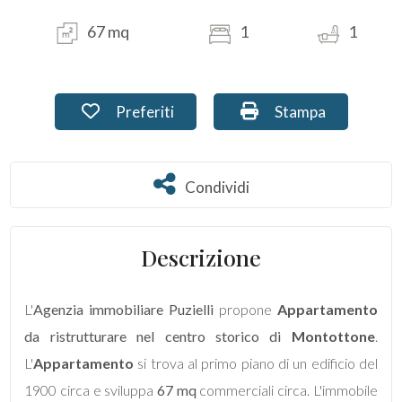
67 mq
1
1
Commerciali
Terreni
Preferiti: Cod. PU-227
Stampa: Cod. PU-2
Preferiti
Stampa
Prezzo
Condividi
Condividi
Descrizione
L'
Agenzia immobiliare Puzielli
propone
Appartamento
Totale
da ristrutturare nel centro storico di
Montottone
.
mq
L'
Appartamento
si trova al primo piano di un edificio del
1900 circa e sviluppa
67 mq
commerciali circa. L'immobile