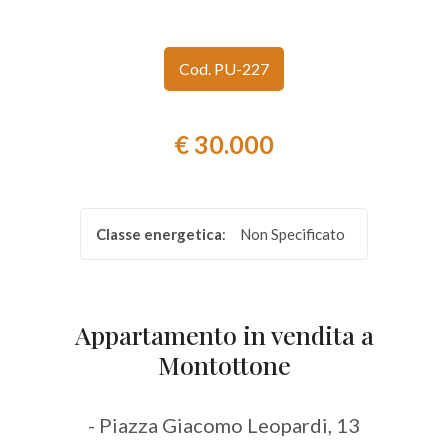
Provincia
Cod. PU-227
Comune
€ 30.000
Classe energetica
:
Non Specificato
Tipologia
-
multiscelta
Appartamento in vendita a
Montottone
Qualsiasi
- Piazza Giacomo Leopardi, 13
Residenziali