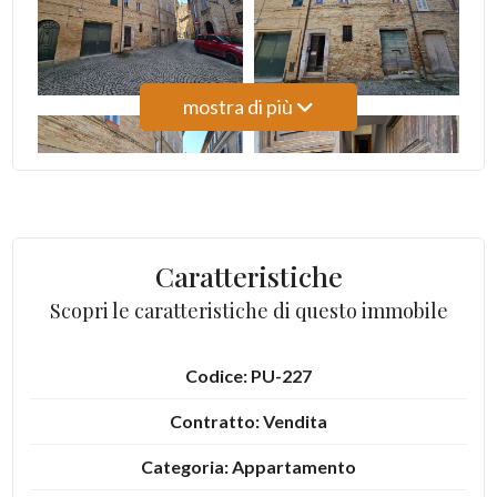
4
mostra di più
5
5+
Camere
Caratteristiche
minime
Scopri le caratteristiche di questo immobile
Qualsiasi
Codice: PU-227
1
Contratto: Vendita
2
Categoria: Appartamento