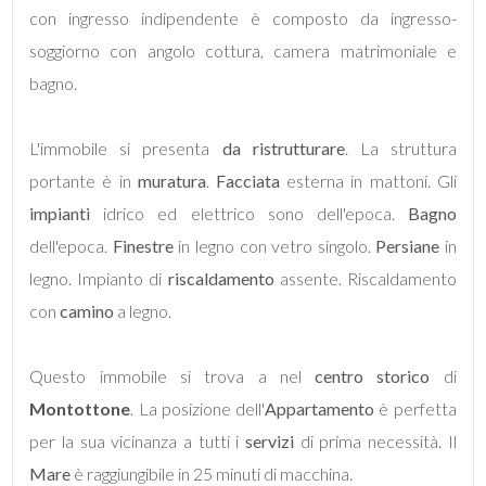
con ingresso indipendente è composto da ingresso-
soggiorno con angolo cottura, camera matrimoniale e
bagno.
Locali
L'immobile si presenta
da ristrutturare
. La struttura
minimi
portante è in
muratura
.
Facciata
esterna in mattoni. Gli
impianti
idrico ed elettrico sono dell'epoca.
Bagno
Qualsiasi
dell'epoca.
Finestre
in legno con vetro singolo.
Persiane
in
legno. Impianto di
riscaldamento
assente. Riscaldamento
1
con
camino
a legno.
2
Questo immobile si trova a nel
centro storico
di
Montottone
. La posizione dell'
Appartamento
è perfetta
3
per la sua vicinanza a tutti i
servizi
di prima necessità. Il
Mare
è raggiungibile in 25 minuti di macchina.
4