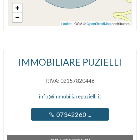
Uffici comunali
Infissi in legno
+
−
Persiane
Leaflet
| OSM ©
OpenStreetMap
contributors
IMMOBILIARE PUZIELLI
P.IVA: 02157820446
info@immobiliarepuzielli.it
07342260 ...