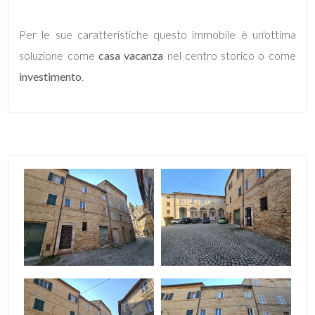
Per le sue caratteristiche questo immobile è un'ottima
5
soluzione come
casa vacanza
nel centro storico o come
investimento
5+
.
Bagni
minimi
Qualsiasi
1
2
3