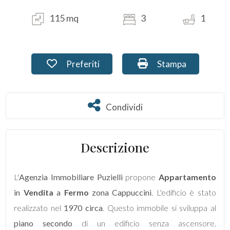
115 mq
3
1
Commerciali
Terreni
Preferiti: Cod. PU-194
Stampa: Cod. PU-1
Preferiti
Stampa
Prezzo
Condividi
Condividi
Descrizione
L'
Agenzia Immobiliare Puzielli
propone
Appartamento
Totale
in
Vendita
a
Fermo
zona Cappuccini
. L'edificio è stato
mq
realizzato nel
1970 circa
. Questo immobile si sviluppa al
piano secondo
di un edificio senza ascensore.