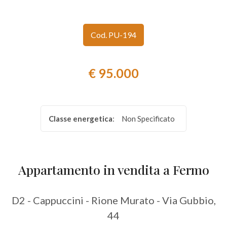
Provincia
Cod. PU-194
Comune
€ 95.000
Classe energetica
:
Non Specificato
Tipologia
-
multiscelta
Appartamento in vendita a Fermo
Qualsiasi
D2 - Cappuccini - Rione Murato - Via Gubbio,
44
Residenziali