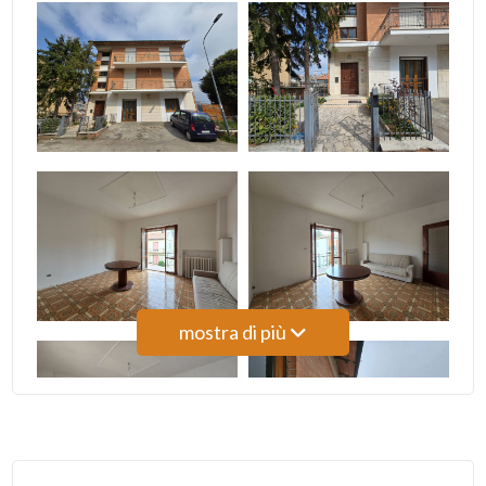
4
5
5+
Camere
minime
mostra di più
Qualsiasi
1
2