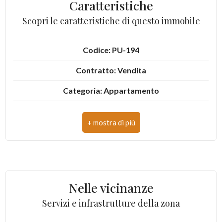
Caratteristiche
3
Scopri le caratteristiche di questo immobile
4
Codice: PU-194
Contratto: Vendita
5
Categoria: Appartamento
5+
Indirizzo: Via Gubbio, 44
CAP: 63900
Altre
opzioni
Comune: Fermo
-
Zona: D2 - Cappuccini - Rione Murato
multiscelta
Nelle vicinanze
Totale mq: 115 mq
Giardino
Servizi e infrastrutture della zona
Camere: 3