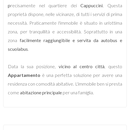
p
recisamente nel quartiere dei
Cappuccini
. Questa
proprietà dispone, nelle vicinanze, di tutti i servizi di prima
5
necessità. Praticamente l'immobile è situato in un'ottima
zona, per tranquillità e accessibilità. Soprattutto in una
5+
zona
facilmente raggiungibile e servita da autobus e
scuolabus
.
Bagni
minimi
Data la sua posizione,
vicino al centro città
, questo
Appartamento
è una perfetta soluzione per avere una
Qualsiasi
residenza con comodità abitative. L'immobile ben si presta
1
come
abitazione principale
per una famiglia.
2
3