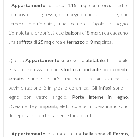
L'
Appartamento
di circa
115 mq
commerciali ed è
composto da ingresso, disimpegno, cucina abitabile, due
camere matrimoniali, una camera singola e bagno.
Completa la proprietà due
balconi
di
8 mq
circa cadauno,
Locali
una
soffitta
di
25 mq
circa e
terrazzo
di
8 mq
circa.
minimi
Questo
Appartamento
si presenta
abitabile
. L'immobile
Qualsiasi
è stato realizzato con
struttura portante in cemento
armato,
dunque è un'ottima struttura antisismica. La
1
pavimentazione è in gres e ceramica. Gli
infissi
sono in
legno con vetro singolo.
Porte interne in legno
.
2
Ovviamente gli
impianti
, elettrico e termico-sanitario sono
dell'epoca ma perfettamente funzionanti.
3
L'
Appartamento
è situato in una
bella zona di
Fermo
,
4