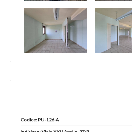
5
5+
Bagni
minimi
Qualsiasi
1
2
Codice: PU-126-A
3
Indirizzo: Viale XXV Aprile, 37/B