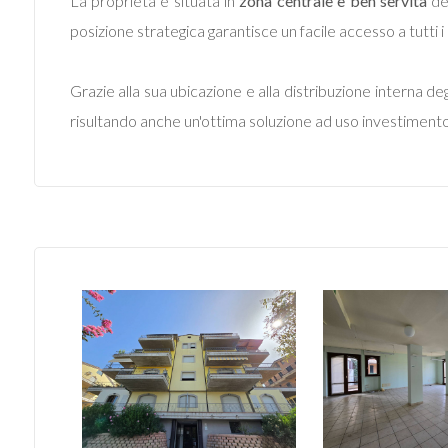
La proprietà è situata in
zona centrale e ben servita
del
posizione strategica garantisce un facile accesso a tutti i p
Grazie alla sua ubicazione e alla distribuzione interna d
risultando anche un'ottima soluzione ad uso investimento
Locali
minimi
Qualsiasi
1
2
3
4