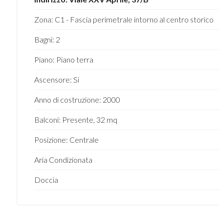
Zona: C1 - Fascia perimetrale intorno al centro storico
4
Bagni: 2
5
Piano: Piano terra
5+
Ascensore: Si
Anno di costruzione: 2000
Camere
Balconi: Presente, 32 mq
minime
Posizione: Centrale
Qualsiasi
Aria Condizionata
1
Doccia
2