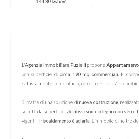
144.80 kwh/㎡
Commerciali
Terreni
Prezzo
L'
Agenzia Immobiliare Puzielli
propone
Appartament
una superficie di
circa 190 mq commerciali
. È compo
catastalmente come ufficio, offre la possibilità di cambi
Si tratta di una soluzione di
nuova costruzione
, realizza
su tutta la superficie; gli
infissi sono in legno con vetro
Totale
vigenti. Il r
iscaldamento è ad aria
. L'immobile è inoltre d
mq