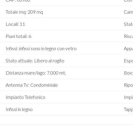
Totale mq: 209 mq
Cam
Locali: 11
Stat
Piani totali: 6
Ris
Infissi: infissi sono in legno con vetro
Appa
Stato attuale: Libero al rogito
Espo
Distanza mare/lago: 7.000 mt.
Box
Antenna Tv: Condominiale
Ripo
Impianto Telefonico
Impi
Infissi in legno
Tapp