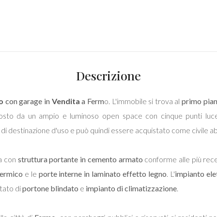
Descrizione
o
con garage in
Vendita
a Ferm
o. L'immobile si trova al
primo pia
sto da un ampio e luminoso open space con cinque punti luce,
o di destinazione d'uso e può quindi essere acquistato come civile ab
ta con
struttura portante in cemento armato
conforme alle più rece
 termico
e le
porte interne in laminato effetto legno
. L'
impianto ele
otato di
portone blindato
e
impianto di climatizzazione
.