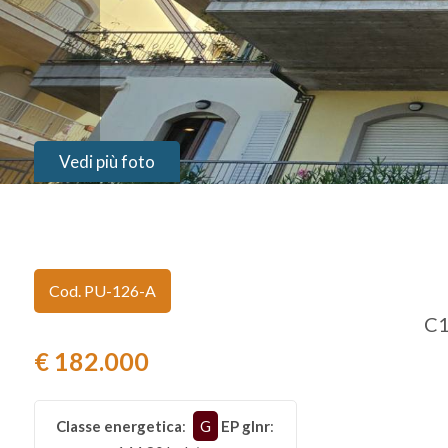
Provincia
Comune
Vedi più foto
Tipologia
Cod. PU-126-A
-
C1
multiscelta
€ 182.000
Qualsiasi
Classe energetica
:
G
EP glnr
:
Residenziali