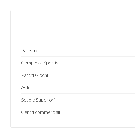
3
4
5
Palestre
5+
Complessi Sportivi
Parchi Giochi
Altre
Asilo
opzioni
-
Scuole Superiori
multiscelta
Centri commerciali
Giardino