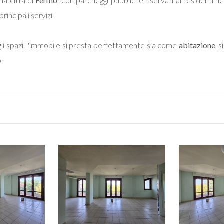
la città di
Fermo
, con parcheggi pubblici e riservati ai residenti n
rincipali servizi.
egli spazi, l'immobile si presta perfettamente sia come
abitazione
, 
.