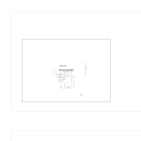
Posto auto/Box
Balcone/Terrazzo
Ascensore
Arredato
Nuova costruzione
Lusso