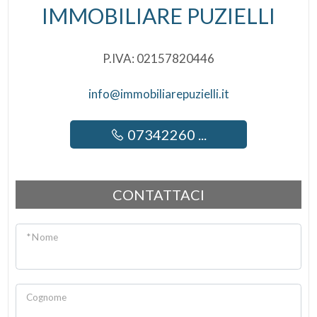
Aria Condizionata
IMMOBILIARE PUZIELLI
Impianto Telefonico
P.IVA: 02157820446
Doccia
Infissi in legno
info@immobiliarepuzielli.it
Cassetta di sicurezza
07342260 ...
Piscina
CONTATTACI
* Nome
Cognome