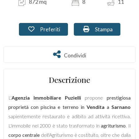
872 mq
8
11
Commerciali
Preferiti: Cod. PU-013
Stampa: Cod. PU-0
Preferiti
Stampa
Terreni
Condividi
Condividi
Prezzo
Descrizione
L'
Agenzia Immobiliare Puzielli
propone
prestigiosa
proprietà con piscina e terreno in
Vendita
a
Sarnano
Totale
sapientemente restaurato e adibito ad attività ricettiva.
mq
L'immobile nel 2000 è stato trasformato in
agriturismo
. Il
corpo centrale
dell'Agriturismo è costituito, oltre che dalla