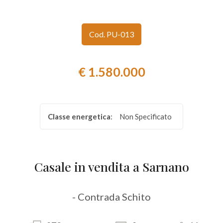
Provincia
Cod. PU-013
Comune
€ 1.580.000
Classe energetica
:
Non Specificato
Tipologia
-
multiscelta
Casale in vendita a Sarnano
Qualsiasi
- Contrada Schito
Residenziali