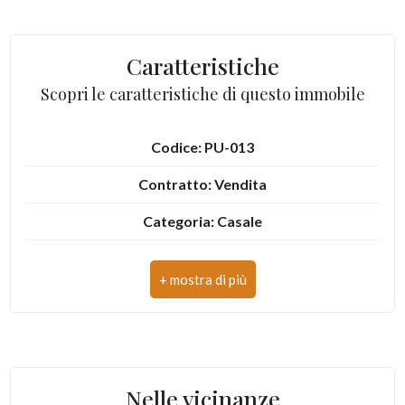
Posto auto/Box
Caratteristiche
Balcone/Terrazzo
Scopri le caratteristiche di questo immobile
Ascensore
Codice: PU-013
Arredato
Contratto: Vendita
Nuova costruzione
Categoria: Casale
Indirizzo: Contrada Schito
Lusso
CAP: 62028
Comune: Sarnano
Totale mq: 872 mq
Nelle vicinanze