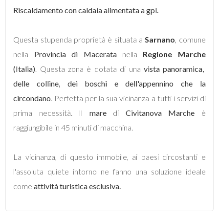
Riscaldamento con caldaia alimentata a gpl.
4
Questa stupenda proprietà è situata a
Sarnano
, comune
5
nella
Provincia di Macerata
nella
Regione Marche
(Italia)
. Questa zona è dotata di una
vista panoramica,
5+
delle colline, dei boschi e dell'appennino che la
circondano
. Perfetta per la sua vicinanza a tutti i servizi di
Camere
prima necessità. Il
mare
di
Civitanova Marche
è
minime
raggiungibile in 45 minuti di macchina.
Qualsiasi
La vicinanza, di questo immobile, ai paesi circostanti e
l'assoluta quiete intorno ne fanno una soluzione ideale
1
come
attività turistica esclusiva.
2