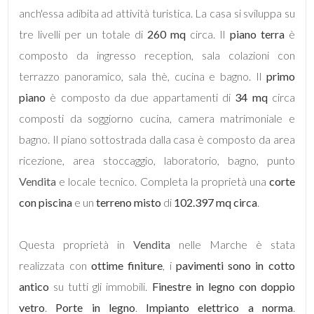
anch'essa adibita ad attività turistica. La casa si sviluppa su
tre livelli per un totale di
260 mq
circa. Il
piano terra
è
5
composto da ingresso reception, sala colazioni con
terrazzo panoramico, sala thè, cucina e bagno. Il
5+
primo
piano
è composto da due appartamenti di
34 mq
circa
composti da soggiorno cucina, camera matrimoniale e
Bagni
bagno. Il piano sottostrada dalla casa è composto da area
minimi
ricezione, area stoccaggio, laboratorio, bagno, punto
Vendita
e locale tecnico. Completa la proprietà una
corte
Qualsiasi
con piscina
e un
terreno misto
di
102.397 mq circa
.
1
Questa proprietà in
Vendita
nelle Marche è stata
2
realizzata con
ottime
finiture
, i
pavimenti sono in cotto
antico
su tutti gli immobili.
Finestre in legno con doppio
3
vetro
.
Porte in legno
.
Impianto elettrico a norma
.