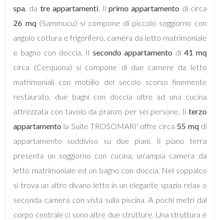
spa
, da
tre appartamenti
. Il
primo appartamento
di circa
26 mq
(Sammucu) si compone di piccolo soggiorno con
angolo cottura e frigorifero, camera da letto matrimoniale
e bagno con doccia. Il
secondo appartamento
di
41 mq
Locali
circa (Cerquona) si compone di due camere da letto
minimi
matrimoniali con mobilio del secolo scorso finemente
restaurato, due bagni con doccia oltre ad una cucina
Qualsiasi
attrezzata con tavolo da pranzo per sei persone. Il
terzo
appartamento
la Suite TROSOMARI' offre circa
55 mq
di
1
appartamento suddiviso su due piani. Il piano terra
presenta un soggiorno con cucina, un'ampia camera da
2
letto matrimoniale ed un bagno con doccia. Nel soppalco
si trova un altro divano letto in un elegante spazio relax o
3
seconda camera con vista sulla piscina. A pochi metri dal
corpo centrale ci sono altre due strutture. Una struttura è
4