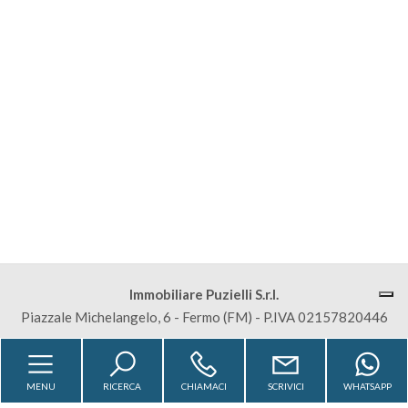
Commerciali
Terreni
Prezzo
Immobiliare Puzielli S.r.l.
Piazzale Michelangelo, 6 - Fermo (FM) - P.IVA 02157820446
Totale
mq
Sitemap
Privacy Policy
Cookie Policy
MENU
RICERCA
CHIAMACI
SCRIVICI
WHATSAPP