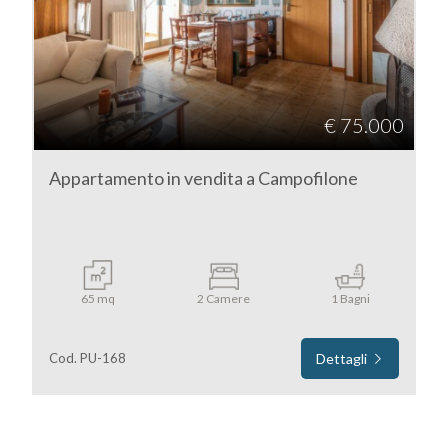
Fermo
Campofilone
€ 75.000
Appartamento in vendita a Campofilone
Tipologia
-
65 mq
2 Camere
1 Bagni
multiscelta
Cod. PU-168
Dettagli
Qualsiasi
Residenziali