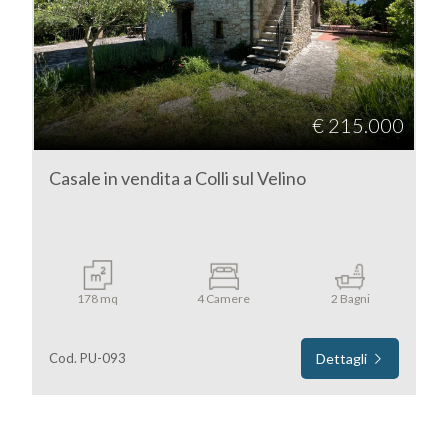
Rieti
Colli sul Velino
€ 215.000
Casale in vendita a Colli sul Velino
Tipologia
-
178 mq
4 Camere
2 Bagni
multiscelta
Cod. PU-093
Dettagli
Qualsiasi
Residenziali