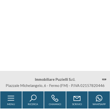
Commerciali
Terreni
Prezzo
Immobiliare Puzielli S.r.l.
Piazzale Michelangelo, 6 - Fermo (FM) - P.IVA 02157820446
Totale
mq
Sitemap
Privacy Policy
Cookie Policy
MENU
RICERCA
CHIAMACI
SCRIVICI
WHATSAPP