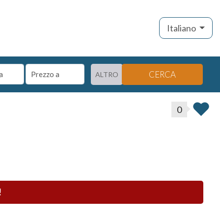
Italiano
CERCA
ALTRO
0
!