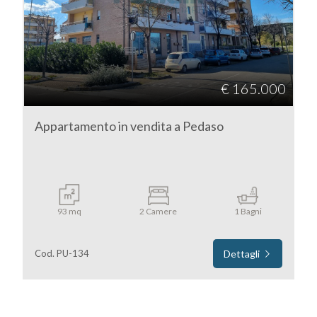
Fermo
Pedaso
€ 165.000
Appartamento in vendita a Pedaso
Tipologia
-
93 mq
2 Camere
1 Bagni
multiscelta
Cod. PU-134
Dettagli
Qualsiasi
Residenziali