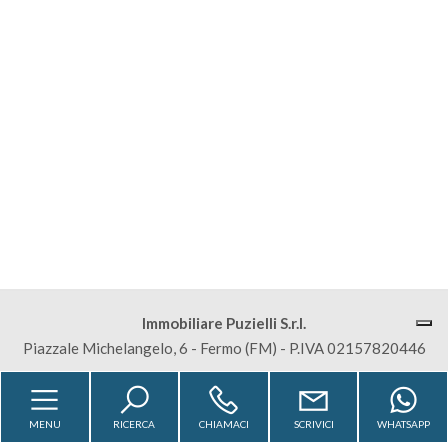
Commerciali
Terreni
Prezzo
Immobiliare Puzielli S.r.l.
Piazzale Michelangelo, 6 - Fermo (FM) - P.IVA 02157820446
Totale
mq
Sitemap
Privacy Policy
Cookie Policy
MENU
RICERCA
CHIAMACI
SCRIVICI
WHATSAPP